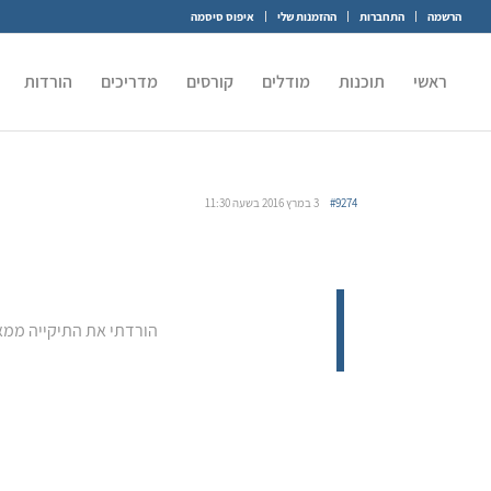
הרשמה
התחברות
ההזמנות שלי
איפוס סיסמה
ראשי
תוכנות
מודלים
קורסים
מדריכים
הורדות
#9274
3 במרץ 2016 בשעה 11:30
הורדתי את התיקייה ממאגר התכנים, ודווק