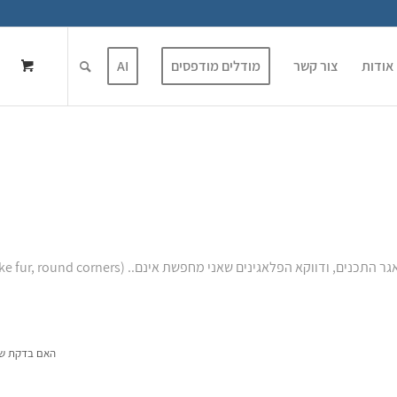
אודות
צור קשר
מודלים מודפסים
AI
א הפלאגינים שאני מחפשת אינם.. (make fur, round corners..) מה אני עושה לא נכון?
האם בדקת שהפ