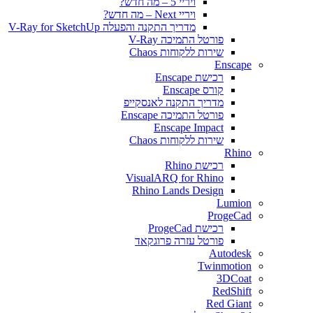
ויריי 5 – מה חדש?
ויריי Next – מה חדש?
מדריך התקנה והפעלה V-Ray for SketchUp
פורטל התמיכה V-Ray
שירות ללקוחות Chaos
Enscape
רכישת Enscape
קורס Enscape
מדריך התקנה לאנסקייפ
פורטל התמיכה Enscape
Enscape Impact
שירות ללקוחות Chaos
Rhino
רכישת Rhino
VisualARQ for Rhino
Rhino Lands Design
Lumion
ProgeCad
רכישת ProgeCad
פורטל עזרה פרוגקאד
Autodesk
Twinmotion
3DCoat
RedShift
Red Giant