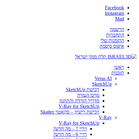
Facebook
Instagram
Mail
הרשמה
התחברות
ההזמנות שלי
איפוס סיסמה
ראשי
תוכנות
Veras AI
SketchUp
רכישת SketchUp
מרכז העזרה
מדריך הורדה והתקנה
V-Ray for SketchUp
רכישת רישיון – סקאטר Skatter
V-Ray
V-Ray for SketchUp
ויריי 7 – מה חדש?
ויריי 6 – מה חדש?