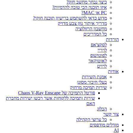
כיצד נבחר מחשב חזק?
איזו תוכנה הכי טובה להדמיות?‎‎
PC או MAC?
מדוע כדאי להשתמש ברישיון תוכנה חוקי?
מדריך איתור גוון צבע מדויק
מחשבון הרזולוציה
כל המדריכים
הורדות
לסקצ'אפ
לויריי
לפוטושופ
לאוטוקאד
לרויט
אודות
אמנת השירות
בעלי חיבור מסונן
שירות תמיכה מרחוק
פורטל התמיכה של Chaos V-Ray Enscape
שירות ותמיכה ללקוחות אשר רכשו ישירות מחברת
האם
הבלוג
צור קשר
כל ערוצי הקהילה
מודלים מודפסים
AI