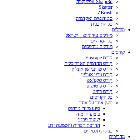
Shapr3d אפליקציה
Skatter
ZBrush
סטודנטים ואקדמיה
כל התוכנות
מודלים
מודלים עירוניים – ישראל
כל המודלים
מודלים מודפסים
קורסים
קורס Enscape
קורס ההדמיה האדריכלית
קורס טווינמושן אונליין
קורס ויריי אונליין
קורס סקצ'אפ
קורס פוטושופ
קורס רוויט
כל הקורסים
סשן אחד על אחד
סיוע מיידי מרחוק
ביצוע הדמיה
שיעור פרטי
הדרכת חברות והטמעת ידע
כניסת תלמידים
מדריכים