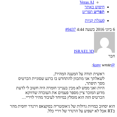
Veras AI
חיפוש באתר
תפריט
תפריט
0
עגלת קניות
6 ביוני 2016 בשעה 4:44
#9437
ISRAEL3D
חבר
wrote:
@kony
ראשית תודה על המענה המהיר!,
לשאלתך אני מתכוון להתחדש בו ברגע שסוגיית הכרטיס
מסך תיפתר,
היות ואני ממש לא מבין בענייני חומרה היה חשוב לי לדעת
מדוע המוכר ציין מספר פעמים את העובדה שדווקא
הכרטיס הזה הוא מומלץ במיוחד לעיבוד מהיר לויריי…
הוא יסחוב כמויות גדולות של גיאומטריה בסקצאפ וירנדר יחסית מהר
בRT אבל לא ישפיע על הרנדר של ויריי כלל.