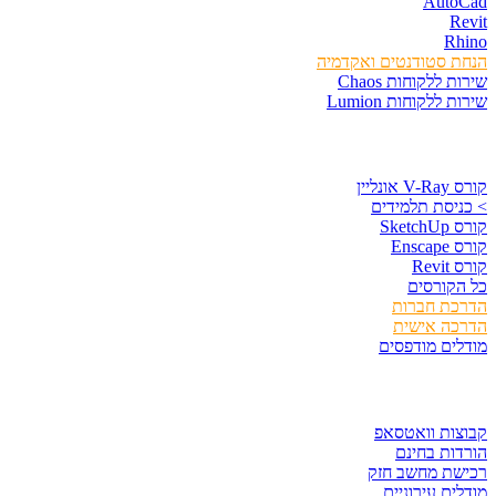
AutoCad
Revit
Rhino
הנחת סטודנטים ואקדמיה
שירות ללקוחות Chaos
שירות ללקוחות Lumion
קורסים וספרים
קורס V-Ray אונליין
> כניסת תלמידים
קורס SketchUp
קורס Enscape
קורס Revit
כל הקורסים
הדרכת חברות
הדרכה אישית
מודלים מודפסים
לגזור ולשמור
קבוצות וואטסאפ
הורדות בחינם
רכישת מחשב חזק
מודלים עירוניים