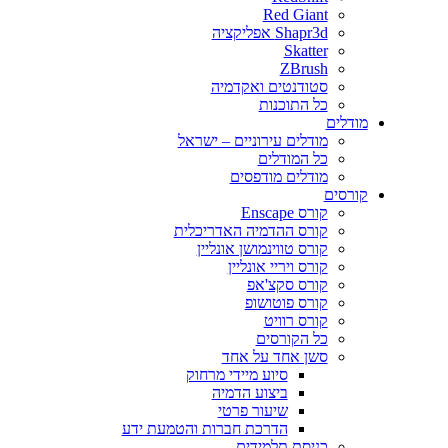
Red Giant
Shapr3d אפליקציה
Skatter
ZBrush
סטודנטים ואקדמיה
כל התוכנות
דלים
מודלים עירוניים – ישראל
כל המודלים
מודלים מודפסים
רסים
קורס Enscape
קורס ההדמיה האדריכלית
קורס טווינמושן אונליין
קורס ויריי אונליין
קורס סקצ'אפ
קורס פוטושופ
קורס רוויט
כל הקורסים
סשן אחד על אחד
סיוע מיידי מרחוק
ביצוע הדמיה
שיעור פרטי
הדרכת חברות והטמעת ידע
כניסת תלמידים