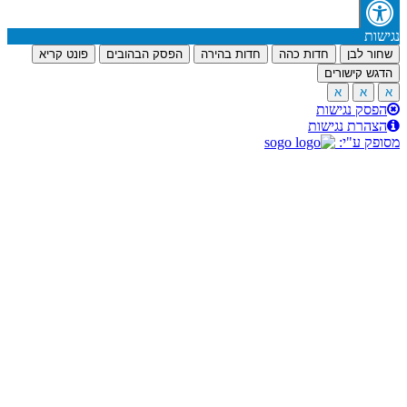
דות כהה
חדות בהירה
הפסק הבהובים
פונט קריא
ת
ות