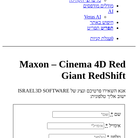
כל ערוצי הקהילה
דלים מודפסים
Veras AI
פוש באתר
ריט
תפריט
גלת קניות
Maxon – Cinema 4D
Giant RedS
אנא השאירו פרטיכם ונציג של ISRAEL3D SOFTWARE
 טלפונית:
*
*