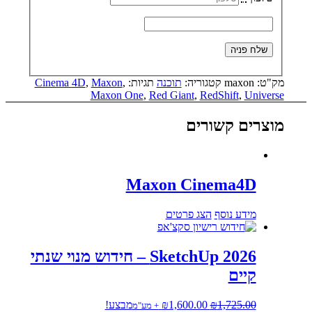
maxo
קטגוריה:
תוכנה
תגיות:
,
Maxon
,
Cinema 4D
Maxon One
,
Red Giant
,
RedShift
,
ם קשורים
Maxon Cinema4
דע נוסף
הצג פרטים
SketchUp 2026 – חידוש מנוי שנתי
ים
המחיר
המחיר
1,725.
₪
1,600.00
₪
מבצע!
+ מע"מ