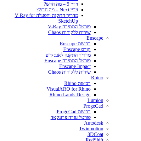
ויריי 5 – מה חדש?
ויריי Next – מה חדש?
מדריך התקנה והפעלה V-Ray for
SketchUp
פורטל התמיכה V-Ray
שירות ללקוחות Chaos
Enscape
רכישת Enscape
קורס Enscape
מדריך התקנה לאנסקייפ
פורטל התמיכה Enscape
Enscape Impact
שירות ללקוחות Chaos
Rhino
רכישת Rhino
VisualARQ for Rhino
Rhino Lands Design
Lumion
ProgeCad
רכישת ProgeCad
פורטל עזרה פרוגקאד
Autodesk
Twinmotion
3DCoat
RedShift