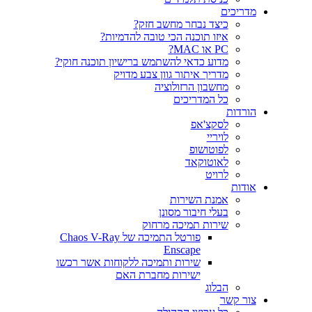
ריכים
כיצד נבחר מחשב חזק?
איזו תוכנה הכי טובה להדמיות?‎‎
PC או MAC?
מדוע כדאי להשתמש ברישיון תוכנה חוקי?
מדריך איתור גוון צבע מדויק
מחשבון הרזולוציה
כל המדריכים
רדות
לסקצ'אפ
לויריי
לפוטושופ
לאוטוקאד
לרויט
דות
אמנת השירות
בעלי חיבור מסונן
שירות תמיכה מרחוק
פורטל התמיכה של Chaos V-Ray
Enscape
שירות ותמיכה ללקוחות אשר רכשו
ישירות מחברת האם
הבלוג
ר קשר