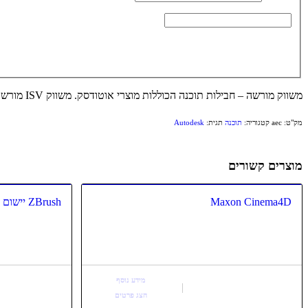
משווק מורשה – חבילות תוכנה הכוללות מוצרי אוטודסק. משווק ISV מורשה (סופיסטיק ישראל).
מק"ט:
aec
קטגוריה:
תוכנה
תגית:
Autodesk
מוצרים קשורים
Maxon Cinema4D
ZBrush יישום לפיסול ממוחשב
מידע נוסף
הצג פרטים