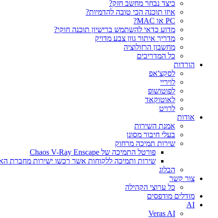
כיצד נבחר מחשב חזק?
איזו תוכנה הכי טובה להדמיות?‎‎
PC או MAC?
מדוע כדאי להשתמש ברישיון תוכנה חוקי?
מדריך איתור גוון צבע מדויק
מחשבון הרזולוציה
כל המדריכים
הורדות
לסקצ'אפ
לויריי
לפוטושופ
לאוטוקאד
לרויט
אודות
אמנת השירות
בעלי חיבור מסונן
שירות תמיכה מרחוק
פורטל התמיכה של Chaos V-Ray Enscape
שירות ותמיכה ללקוחות אשר רכשו ישירות מחברת הא
הבלוג
צור קשר
כל ערוצי הקהילה
מודלים מודפסים
AI
Veras AI