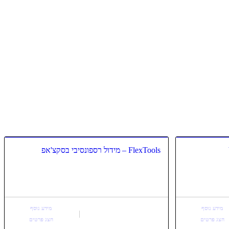
FlexTools – מידול רספונסיבי בסקצ'אפ
מידע נוסף
מידע נוסף
הצג פרטים
הצג פרטים