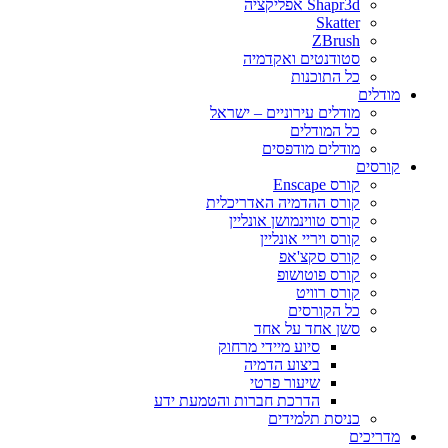
Shapr3d אפליקציה
Skatter
ZBrush
סטודנטים ואקדמיה
כל התוכנות
מודלים
מודלים עירוניים – ישראל
כל המודלים
מודלים מודפסים
קורסים
קורס Enscape
קורס ההדמיה האדריכלית
קורס טווינמושן אונליין
קורס ויריי אונליין
קורס סקצ'אפ
קורס פוטושופ
קורס רוויט
כל הקורסים
סשן אחד על אחד
סיוע מיידי מרחוק
ביצוע הדמיה
שיעור פרטי
הדרכת חברות והטמעת ידע
כניסת תלמידים
מדריכים