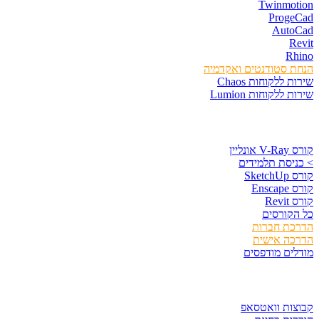
Twinmotion
ProgeCad
AutoCad
Revit
Rhino
הנחת סטודנטים ואקדמיה
שירות ללקוחות Chaos
שירות ללקוחות Lumion
קורסים וספרים
קורס V-Ray אונליין
> כניסת תלמידים
קורס SketchUp
קורס Enscape
קורס Revit
כל הקורסים
הדרכת חברות
הדרכה אישית
מודלים מודפסים
לגזור ולשמור
קבוצות וואטסאפ