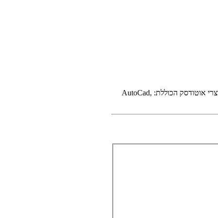
– רכשו חבילת תוכנות מקיפה ומשלימה של מוצרי אוטודסק הכוללת: AutoCad,