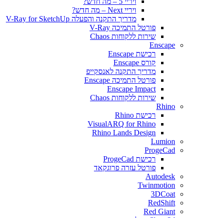
ויריי 5 – מה חדש?
ויריי Next – מה חדש?
מדריך התקנה והפעלה V-Ray for SketchUp
פורטל התמיכה V-Ray
שירות ללקוחות Chaos
Enscape
רכישת Enscape
קורס Enscape
מדריך התקנה לאנסקייפ
פורטל התמיכה Enscape
Enscape Impact
שירות ללקוחות Chaos
Rhino
רכישת Rhino
VisualARQ for Rhino
Rhino Lands Design
Lumion
ProgeCad
רכישת ProgeCad
פורטל עזרה פרוגקאד
Autodesk
Twinmotion
3DCoat
RedShift
Red Giant