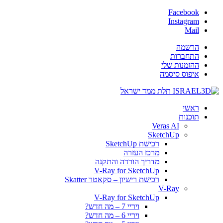
Facebook
Instagram
Mail
הרשמה
התחברות
ההזמנות שלי
איפוס סיסמה
ראשי
תוכנות
Veras AI
SketchUp
רכישת SketchUp
מרכז העזרה
מדריך הורדה והתקנה
V-Ray for SketchUp
רכישת רישיון – סקאטר Skatter
V-Ray
V-Ray for SketchUp
ויריי 7 – מה חדש?
ויריי 6 – מה חדש?