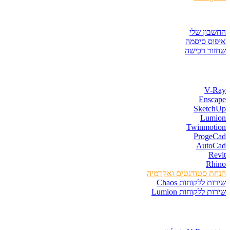
איזור לקוחות
החשבון שלי
איפוס סיסמה
שחזור רכישה
חנות התוכנות
V-Ray
Enscape
SketchUp
Lumion
Twinmotion
ProgeCad
AutoCad
Revit
Rhino
הנחת סטודנטים ואקדמיה
שירות ללקוחות Chaos
שירות ללקוחות Lumion
קורסים וספרים