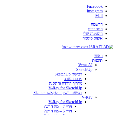
Facebook
Instagram
Mail
הרשמה
התחברות
ההזמנות שלי
איפוס סיסמה
ראשי
תוכנות
Veras AI
SketchUp
רכישת SketchUp
מרכז העזרה
מדריך הורדה והתקנה
V-Ray for SketchUp
רכישת רישיון – סקאטר Skatter
V-Ray
V-Ray for SketchUp
ויריי 7 – מה חדש?
ויריי 6 – מה חדש?