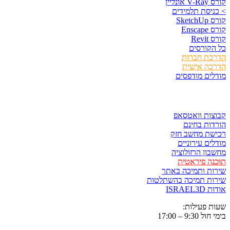
קורס V-Ray אונליין
> כניסת תלמידים
קורס SketchUp
קורס Enscape
קורס Revit
כל הקורסים
הדרכת חברות
הדרכה אישית
מודלים מודפסים
לגזור ולשמור
קבוצות וואטסאפ
הורדות בחינם
רכישת מחשב חזק
מודלים עירוניים
מחשבון הרזולוציה
תוכנה פיראטית
שירות ותמיכה באתר
שירות תמיכה בהשתלטות
אודות ISRAEL3D
שעות פעילות:
בימי חול 9:30 – 17:00