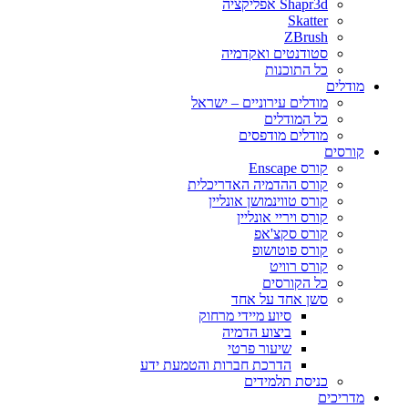
Shapr3d אפליקציה
Skatter
ZBrush
סטודנטים ואקדמיה
כל התוכנות
מודלים
מודלים עירוניים – ישראל
כל המודלים
מודלים מודפסים
קורסים
קורס Enscape
קורס ההדמיה האדריכלית
קורס טווינמושן אונליין
קורס ויריי אונליין
קורס סקצ'אפ
קורס פוטושופ
קורס רוויט
כל הקורסים
סשן אחד על אחד
סיוע מיידי מרחוק
ביצוע הדמיה
שיעור פרטי
הדרכת חברות והטמעת ידע
כניסת תלמידים
מדריכים