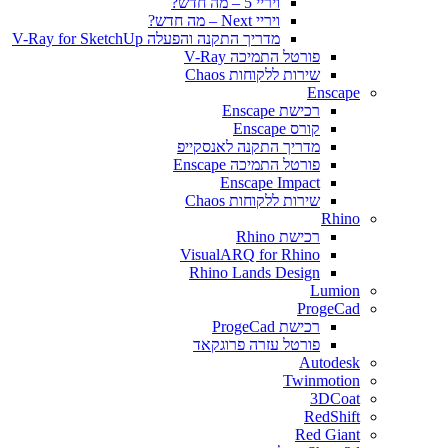
ויריי 5 – מה חדש?
ויריי Next – מה חדש?
מדריך התקנה והפעלה V-Ray for SketchUp
פורטל התמיכה V-Ray
שירות ללקוחות Chaos
Enscape
רכישת Enscape
קורס Enscape
מדריך התקנה לאנסקייפ
פורטל התמיכה Enscape
Enscape Impact
שירות ללקוחות Chaos
Rhino
רכישת Rhino
VisualARQ for Rhino
Rhino Lands Design
Lumion
ProgeCad
רכישת ProgeCad
פורטל עזרה פרוגקאד
Autodesk
Twinmotion
3DCoat
RedShift
Red Giant