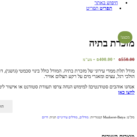
חיפוש באתר
תפריט
תפריט
מבצע!
מזכרת בתיה
המחיר
המחיר
₪
400.00
₪
550.00
+ מע"מ
המקורי
הנוכחי
מודל תלת ממדי עירוני של מזכרת בתיה. המודל כולל בינוי סכמטי (גושני), ד
היה:
הוא:
הולכי רגל, עצים ומאגרי מים על רקע תצלום אוויר.
₪400.00.
₪550.00.
אנחנו אוהבים סטודנטים! למימוש הנחה צרפו תעודת סטודנט או אישור לי
לחצו כאן
הוס
מק"ט:
Mazkeret-Batya
קטגוריות:
מודלים
,
מודלים עירוניים
תגית:
דרום
מוצרים קשורים