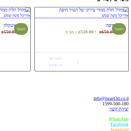
אדריכל משה שמש
אדריכל משה שמש
חיפה
אשקלון
מבצע!
מבצע!
המחיר
המחיר
ה
₪
550.00
₪
520.00
₪
650.00
+ מע"מ
המקורי
הנוכחי
ה
היה:
הוא:
ה
.
₪520.00.
₪650.00.
הוספה לסל
הצג פרטים
בואו נדבר
info@israel3d.co.il
1599-500-180
יצירת קשר
WhatsApp
Facebook
Instagram