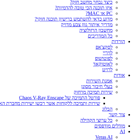
כיצד נבחר מחשב חזק?
איזו תוכנה הכי טובה להדמיות?‎‎
PC או MAC?
מדוע כדאי להשתמש ברישיון תוכנה חוקי?
מדריך איתור גוון צבע מדויק
מחשבון הרזולוציה
כל המדריכים
הורדות
לסקצ'אפ
לויריי
לפוטושופ
לאוטוקאד
לרויט
אודות
אמנת השירות
בעלי חיבור מסונן
שירות תמיכה מרחוק
פורטל התמיכה של Chaos V-Ray Enscape
שירות ותמיכה ללקוחות אשר רכשו ישירות מחברת הא
הבלוג
צור קשר
כל ערוצי הקהילה
מודלים מודפסים
AI
Veras AI