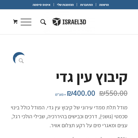
הרשמה
התחברות
ההזמנות שלי
איפוס סיסמה
מבצע!
קיבוץ עין גדי
המחיר
המחיר
₪
400.00
₪
550.00
+ מע"מ
המקורי
הנוכחי
היה:
הוא:
מודל תלת ממדי עירוני של קיבוץ עין גדי. המודל כולל בינוי
₪400.00.
₪550.00.
סכמטי (גושני), דרכים וכבישים בהיררכיה, שבילי הולכי רגל,
עצים ומאגרי מים על רקע תצלום אוויר.