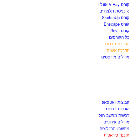
קורס V-Ray אונליין
> כניסת תלמידים
קורס SketchUp
קורס Enscape
קורס Revit
כל הקורסים
הדרכת חברות
הדרכה אישית
מודלים מודפסים
לגזור ולשמור
קבוצות וואטסאפ
הורדות בחינם
רכישת מחשב חזק
מודלים עירוניים
מחשבון הרזולוציה
תוכנה פיראטית