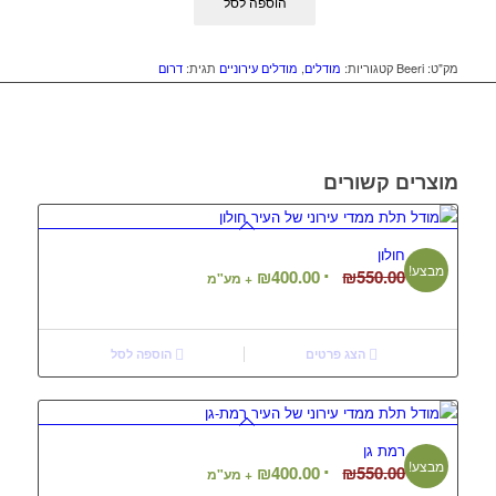
הוספה לסל
מק"ט:
Beeri
קטגוריות:
מודלים
,
מודלים עירוניים
תגית:
דרום
מוצרים קשורים
חולון
מבצע!
המחיר
המחיר
₪
400.00
₪
550.00
+ מע"מ
המקורי
הנוכחי
היה:
הוא:
₪400.00.
₪550.00.
הצג פרטים
הוספה לסל
רמת גן
מבצע!
המחיר
המחיר
₪
400.00
₪
550.00
+ מע"מ