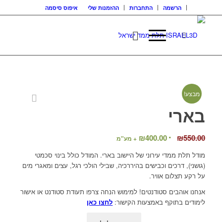
הרשמה
התחברות
ההזמנות שלי
איפוס סיסמה
מבצע!
בארי
המחיר
המחיר
₪
400.00
₪
550.00
+ מע"מ
המקורי
הנוכחי
מודל תלת ממדי עירוני של היישוב בארי. המודל כולל בינוי סכמטי
היה:
הוא:
(גושני), דרכים וכבישים בהיררכיה, שבילי הולכי רגל, עצים ומאגרי מים
₪400.00.
₪550.00.
על רקע תצלום אוויר.
אנחנו אוהבים סטודנטים! למימוש הנחה צרפו תעודת סטודנט או אישור
לימודים בתוקף באמצעות הקישור:
לחצו כאן