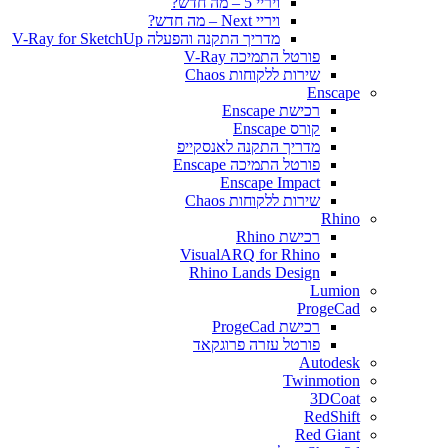
ויריי 5 – מה חדש?
ויריי Next – מה חדש?
מדריך התקנה והפעלה V-Ray for SketchUp
פורטל התמיכה V-Ray
שירות ללקוחות Chaos
Enscape
רכישת Enscape
קורס Enscape
מדריך התקנה לאנסקייפ
פורטל התמיכה Enscape
Enscape Impact
שירות ללקוחות Chaos
Rhino
רכישת Rhino
VisualARQ for Rhino
Rhino Lands Design
Lumion
ProgeCad
רכישת ProgeCad
פורטל עזרה פרוגקאד
Autodesk
Twinmotion
3DCoat
RedShift
Red Giant