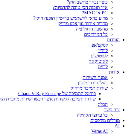
כיצד נבחר מחשב חזק?
איזו תוכנה הכי טובה להדמיות?‎‎
PC או MAC?
מדוע כדאי להשתמש ברישיון תוכנה חוקי?
מדריך איתור גוון צבע מדויק
מחשבון הרזולוציה
כל המדריכים
הורדות
לסקצ'אפ
לויריי
לפוטושופ
לאוטוקאד
לרויט
אודות
אמנת השירות
בעלי חיבור מסונן
שירות תמיכה מרחוק
פורטל התמיכה של Chaos V-Ray Enscape
שירות ותמיכה ללקוחות אשר רכשו ישירות מחברת הא
הבלוג
צור קשר
כל ערוצי הקהילה
מודלים מודפסים
AI
Veras AI