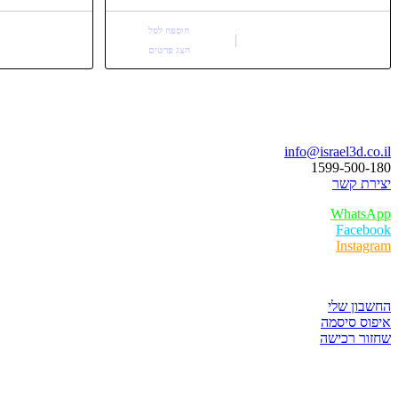
.
₪400.00.
₪550.00.
הוספה לסל
הצג פרטים
בואו נדבר
info@israel3d.co.il
1599-500-180
יצירת קשר
WhatsApp
Facebook
Instagram
איזור לקוחות
החשבון שלי
איפוס סיסמה
שחזור רכישה
חנות התוכנות