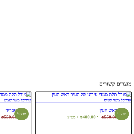
מוצרים קשורים
אדריכל משה שמש
אדריכל משה שמש
ראש העין
טבריה
מבצע!
מבצע!
המחיר
המחיר
ה
₪
550.00
₪
400.00
₪
550.00
+ מע"מ
המקורי
הנוכחי
ה
היה:
הוא:
ה