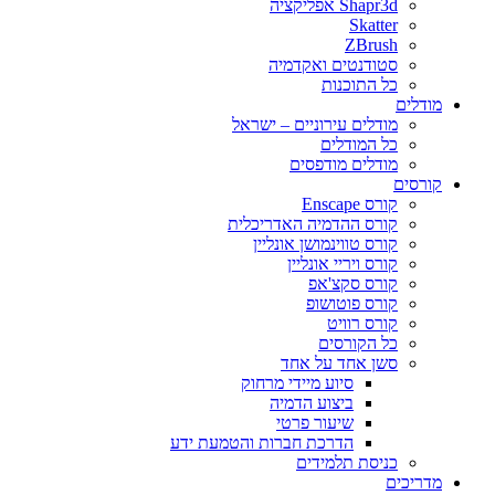
Shapr3d אפליקציה
Skatter
ZBrush
סטודנטים ואקדמיה
כל התוכנות
מודלים
מודלים עירוניים – ישראל
כל המודלים
מודלים מודפסים
קורסים
קורס Enscape
קורס ההדמיה האדריכלית
קורס טווינמושן אונליין
קורס ויריי אונליין
קורס סקצ'אפ
קורס פוטושופ
קורס רוויט
כל הקורסים
סשן אחד על אחד
סיוע מיידי מרחוק
ביצוע הדמיה
שיעור פרטי
הדרכת חברות והטמעת ידע
כניסת תלמידים
מדריכים