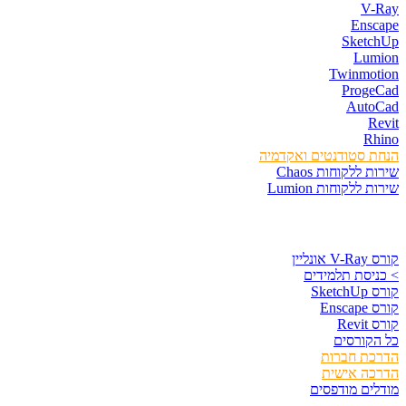
V-Ray
Enscape
SketchUp
Lumion
Twinmotion
ProgeCad
AutoCad
Revit
Rhino
הנחת סטודנטים ואקדמיה
שירות ללקוחות Chaos
שירות ללקוחות Lumion
קורסים וספרים
קורס V-Ray אונליין
> כניסת תלמידים
קורס SketchUp
קורס Enscape
קורס Revit
כל הקורסים
הדרכת חברות
הדרכה אישית
מודלים מודפסים