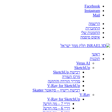
Facebook
Instagram
Mail
הרשמה
התחברות
ההזמנות שלי
איפוס סיסמה
ראשי
תוכנות
Veras AI
SketchUp
רכישת SketchUp
מרכז העזרה
מדריך הורדה והתקנה
V-Ray for SketchUp
רכישת רישיון – סקאטר Skatter
V-Ray
V-Ray for SketchUp
ויריי 7 – מה חדש?
ויריי 6 – מה חדש?