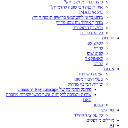
כיצד נבחר מחשב חזק?
איזו תוכנה הכי טובה להדמיות?‎‎
PC או MAC?
מדוע כדאי להשתמש ברישיון תוכנה חוקי?
מדריך איתור גוון צבע מדויק
מחשבון הרזולוציה
כל המדריכים
הורדות
לסקצ'אפ
לויריי
לפוטושופ
לאוטוקאד
לרויט
אודות
אמנת השירות
בעלי חיבור מסונן
שירות תמיכה מרחוק
פורטל התמיכה של Chaos V-Ray Enscape
שירות ותמיכה ללקוחות אשר רכשו ישירות מחברת
האם
הבלוג
צור קשר
כל ערוצי הקהילה
מודלים מודפסים
AI