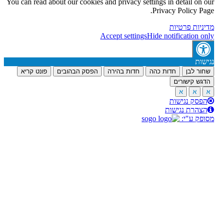
You can read about our cookies and privacy settings in detail on
Privacy Policy P
יות פרטיות
Accept settings
Hide notification 
ות
ר לבן
חדות כהה
חדות בהירה
הפסק הבהובים
פונט קריא
ש קישורים
א
א
סק נגישות
הרת נגישות
ק ע"י: