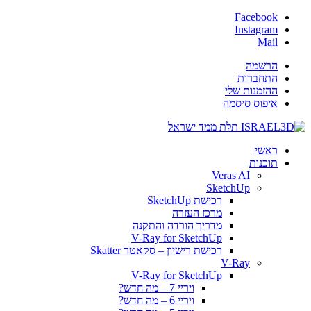
Facebook
Instagram
Mail
הרשמה
התחברות
ההזמנות שלי
איפוס סיסמה
ראשי
תוכנות
Veras AI
SketchUp
רכישת SketchUp
מרכז העזרה
מדריך הורדה והתקנה
V-Ray for SketchUp
רכישת רישיון – סקאטר Skatter
V-Ray
V-Ray for SketchUp
ויריי 7 – מה חדש?
ויריי 6 – מה חדש?