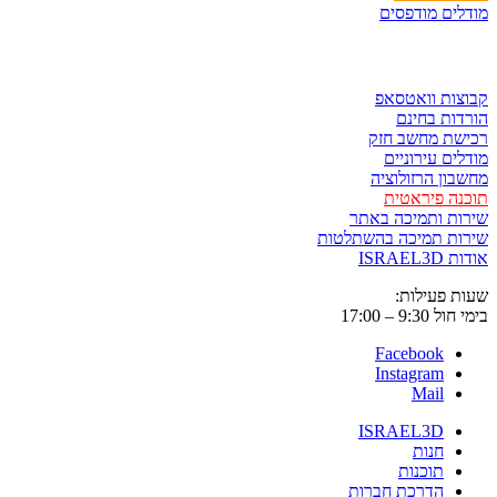
ים מודפסים
ר ולשמור
ות וואטסאפ
ות בחינם
שת מחשב חזק
ים עירוניים
ון הרזולוציה
ה פיראטית
ת ותמיכה באתר
ות תמיכה בהשתלטות
ISRAE
 פעילות:
9:3 – 17:00
Facebook
Instagram
Mail
ISRAEL3D
חנות
תוכנות
הדרכת חברות