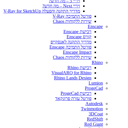
ויריי 5 – מה חדש?
ויריי Next – מה חדש?
מדריך התקנה והפעלה V-Ray for SketchUp
פורטל התמיכה V-Ray
שירות ללקוחות Chaos
Enscape
רכישת Enscape
קורס Enscape
מדריך התקנה לאנסקייפ
פורטל התמיכה Enscape
Enscape Impact
שירות ללקוחות Chaos
Rhino
רכישת Rhino
VisualARQ for Rhino
Rhino Lands Design
Lumion
ProgeCad
רכישת ProgeCad
פורטל עזרה פרוגקאד
Autodesk
Twinmotion
3DCoat
RedShift
Red Giant