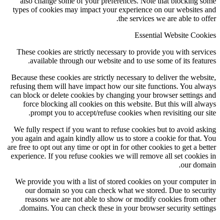
also change some of your preferences. Note that blocking 
types of cookies may impact your experience on our websites
the services we are able to of
Essential Website Coo
These cookies are strictly necessary to provide you with serv
available through our website and to use some of its featu
Because these cookies are strictly necessary to deliver the webs
refusing them will have impact how our site functions. You al
can block or delete cookies by changing your browser settings
force blocking all cookies on this website. But this will al
prompt you to accept/refuse cookies when revisiting our s
We fully respect if you want to refuse cookies but to avoid as
you again and again kindly allow us to store a cookie for that.
are free to opt out any time or opt in for other cookies to get a be
experience. If you refuse cookies we will remove all set cookie
our dom
We provide you with a list of stored cookies on your compute
our domain so you can check what we stored. Due to secu
reasons we are not able to show or modify cookies from o
domains. You can check these in your browser security setti