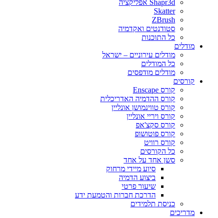
Shapr3d אפליקציה
Skatter
ZBrush
סטודנטים ואקדמיה
כל התוכנות
מודלים
מודלים עירוניים – ישראל
כל המודלים
מודלים מודפסים
קורסים
קורס Enscape
קורס ההדמיה האדריכלית
קורס טווינמושן אונליין
קורס ויריי אונליין
קורס סקצ'אפ
קורס פוטושופ
קורס רוויט
כל הקורסים
סשן אחד על אחד
סיוע מיידי מרחוק
ביצוע הדמיה
שיעור פרטי
הדרכת חברות והטמעת ידע
כניסת תלמידים
מדריכים