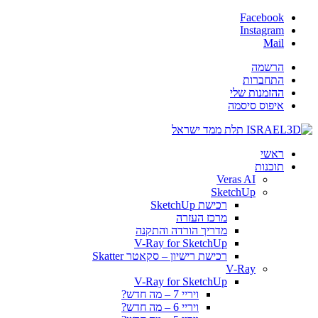
Facebook
Instagram
Mail
הרשמה
התחברות
ההזמנות שלי
איפוס סיסמה
ראשי
תוכנות
Veras AI
SketchUp
רכישת SketchUp
מרכז העזרה
מדריך הורדה והתקנה
V-Ray for SketchUp
רכישת רישיון – סקאטר Skatter
V-Ray
V-Ray for SketchUp
ויריי 7 – מה חדש?
ויריי 6 – מה חדש?