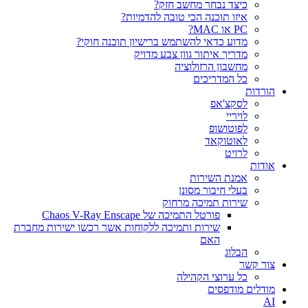
כיצד נבחר מחשב חזק?
איזו תוכנה הכי טובה להדמיות?‎‎
PC או MAC?
מדוע כדאי להשתמש ברישיון תוכנה חוקי?
מדריך איתור גוון צבע מדויק
מחשבון הרזולוציה
כל המדריכים
הורדות
לסקצ'אפ
לויריי
לפוטושופ
לאוטוקאד
לרויט
אודות
אמנת השירות
בעלי חיבור מסונן
שירות תמיכה מרחוק
פורטל התמיכה של Chaos V-Ray Enscape
שירות ותמיכה ללקוחות אשר רכשו ישירות מחברת
האם
הבלוג
צור קשר
כל ערוצי הקהילה
מודלים מודפסים
AI