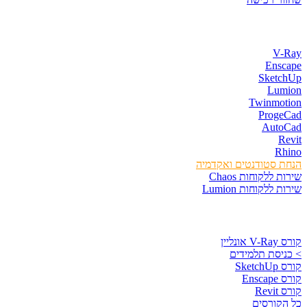
חנות התוכנות
V-Ray
Enscape
SketchUp
Lumion
Twinmotion
ProgeCad
AutoCad
Revit
Rhino
הנחת סטודנטים ואקדמיה
שירות ללקוחות Chaos
שירות ללקוחות Lumion
קורסים וספרים
קורס V-Ray אונליין
> כניסת תלמידים
קורס SketchUp
קורס Enscape
קורס Revit
כל הקורסים