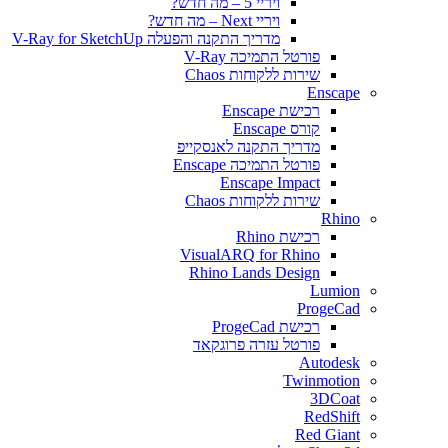
ויריי 5 – מה חדש?
ויריי Next – מה חדש?
מדריך התקנה והפעלה V-Ray for SketchUp
פורטל התמיכה V-Ray
שירות ללקוחות Chaos
Enscape
רכישת Enscape
קורס Enscape
מדריך התקנה לאנסקייפ
פורטל התמיכה Enscape
Enscape Impact
שירות ללקוחות Chaos
Rhino
רכישת Rhino
VisualARQ for Rhino
Rhino Lands Design
Lumion
ProgeCad
רכישת ProgeCad
פורטל עזרה פרוגקאד
Autodesk
Twinmotion
3DCoat
RedShift
Red Giant