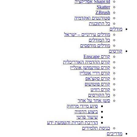
Shapr3d אפליקציה
Skatter
ZBrush
סטודנטים ואקדמיה
כל התוכנות
מודלים
מודלים עירוניים – ישראל
כל המודלים
מודלים מודפסים
קורסים
קורס Enscape
קורס ההדמיה האדריכלית
קורס טווינמושן אונליין
קורס ויריי אונליין
קורס סקצ'אפ
קורס פוטושופ
קורס רוויט
כל הקורסים
סשן אחד על אחד
סיוע מיידי מרחוק
ביצוע הדמיה
שיעור פרטי
הדרכת חברות והטמעת ידע
כניסת תלמידים
מדריכים