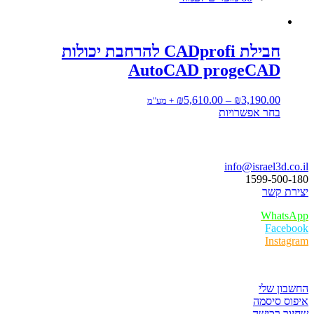
חבילת CADprofi להרחבת יכולות
AutoCAD progeCAD
טווח
₪
5,610.00
–
₪
3,190.00
+ מע"מ
למוצר
מחירים:
בחר אפשרויות
זה
יש
עד
בואו נדבר
מספר
סוגים.
info@israel3d.co.il
ניתן
1599-500-180
לבחור
יצירת קשר
את
האפשרויות
WhatsApp
בעמוד
Facebook
המוצר
Instagram
איזור לקוחות
החשבון שלי
איפוס סיסמה
שחזור רכישה