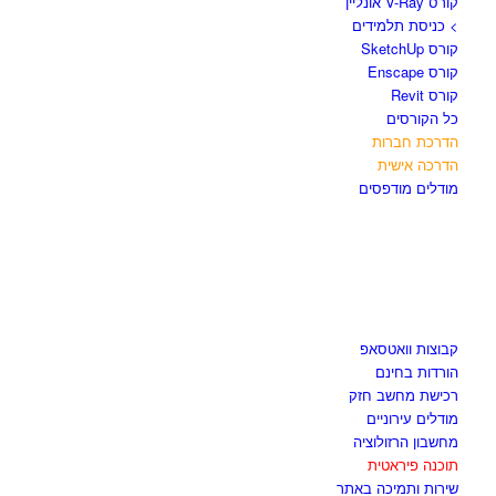
קורס V-Ray אונליין
> כניסת תלמידים
קורס SketchUp
קורס Enscape
קורס Revit
כל הקורסים
הדרכת חברות
הדרכה אישית
מודלים מודפסים
לגזור ולשמור
קבוצות וואטסאפ
הורדות בחינם
רכישת מחשב חזק
מודלים עירוניים
מחשבון הרזולוציה
תוכנה פיראטית
שירות ותמיכה באתר