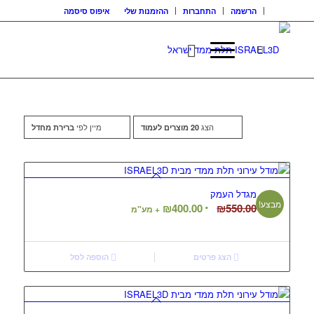
הרשמה
התחברות
ההזמנות שלי
איפוס סיסמה
הצג
מיין לפי
20 מוצרים לעמוד
ברירת מחדל
מגדל העמק
מבצע!
המחיר
המחיר
₪
400.00
₪
550.00
+ מע"מ
המקורי
הנוכחי
היה:
הוא:
₪400.00.
₪550.00.
הצג פרטים
הוספה לסל