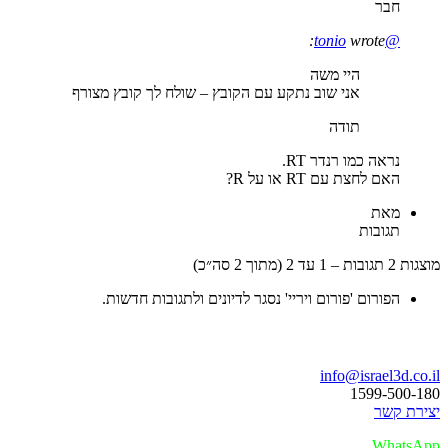
חבר
wrote:
@tonio
היי משה
אני שוב נתקע עם הקובץ – שולח לך קובץ מצורף
תודה
נראה כמו רנדר RT.
האם לחצת עם RT או על R?
מאת
תגובות
מוצגות 2 תגובות – 1 עד 2 (מתוך 2 סה״כ)
הפורום 'פורום ויריי' נסגר לדיונים ולתגובות חדשות.
בואו נדבר
info@israel3d.co.il
1599-500-180
יצירת קשר
WhatsApp