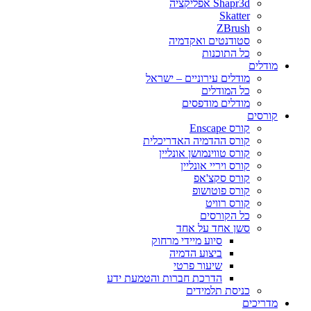
Shapr3d אפליקציה
Skatter
ZBrush
סטודנטים ואקדמיה
כל התוכנות
מודלים
מודלים עירוניים – ישראל
כל המודלים
מודלים מודפסים
קורסים
קורס Enscape
קורס ההדמיה האדריכלית
קורס טווינמושן אונליין
קורס ויריי אונליין
קורס סקצ'אפ
קורס פוטושופ
קורס רוויט
כל הקורסים
סשן אחד על אחד
סיוע מיידי מרחוק
ביצוע הדמיה
שיעור פרטי
הדרכת חברות והטמעת ידע
כניסת תלמידים
מדריכים