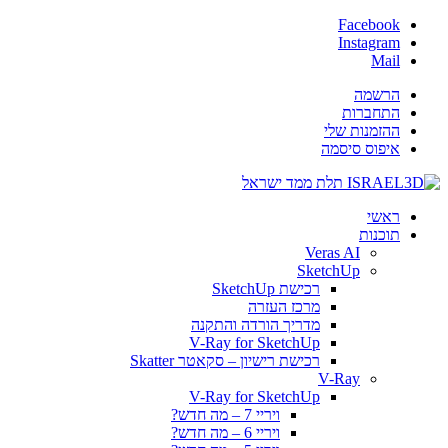
Facebook
Instagram
Mail
הרשמה
התחברות
ההזמנות שלי
איפוס סיסמה
ראשי
תוכנות
Veras AI
SketchUp
רכישת SketchUp
מרכז העזרה
מדריך הורדה והתקנה
V-Ray for SketchUp
רכישת רישיון – סקאטר Skatter
V-Ray
V-Ray for SketchUp
ויריי 7 – מה חדש?
ויריי 6 – מה חדש?