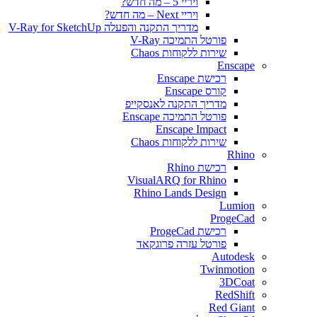
ויריי 5 – מה חדש?
ויריי Next – מה חדש?
מדריך התקנה והפעלה V-Ray for SketchUp
פורטל התמיכה V-Ray
שירות ללקוחות Chaos
Enscape
רכישת Enscape
קורס Enscape
מדריך התקנה לאנסקייפ
פורטל התמיכה Enscape
Enscape Impact
שירות ללקוחות Chaos
Rhino
רכישת Rhino
VisualARQ for Rhino
Rhino Lands Design
Lumion
ProgeCad
רכישת ProgeCad
פורטל עזרה פרוגקאד
Autodesk
Twinmotion
3DCoat
RedShift
Red Giant