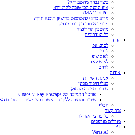
כיצד נבחר מחשב חזק?
איזו תוכנה הכי טובה להדמיות?‎‎
PC או MAC?
מדוע כדאי להשתמש ברישיון תוכנה חוקי?
מדריך איתור גוון צבע מדויק
מחשבון הרזולוציה
כל המדריכים
הורדות
לסקצ'אפ
לויריי
לפוטושופ
לאוטוקאד
לרויט
אודות
אמנת השירות
בעלי חיבור מסונן
שירות תמיכה מרחוק
פורטל התמיכה של Chaos V-Ray Enscape
שירות ותמיכה ללקוחות אשר רכשו ישירות מחברת הא
הבלוג
צור קשר
כל ערוצי הקהילה
מודלים מודפסים
AI
Veras AI