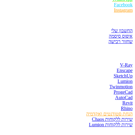
Facebook
Instagram
איזור לקוחות
החשבון שלי
איפוס סיסמה
שחזור רכישה
חנות התוכנות
V-Ray
Enscape
SketchUp
Lumion
Twinmotion
ProgeCad
AutoCad
Revit
Rhino
הנחת סטודנטים ואקדמיה
שירות ללקוחות Chaos
שירות ללקוחות Lumion