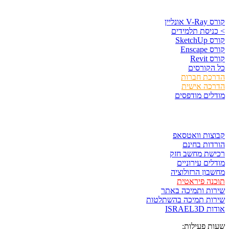
קורסים וספרים
קורס V-Ray אונליין
> כניסת תלמידים
קורס SketchUp
קורס Enscape
קורס Revit
כל הקורסים
הדרכת חברות
הדרכה אישית
מודלים מודפסים
לגזור ולשמור
קבוצות וואטסאפ
הורדות בחינם
רכישת מחשב חזק
מודלים עירוניים
מחשבון הרזולוציה
תוכנה פיראטית
שירות ותמיכה באתר
שירות תמיכה בהשתלטות
אודות ISRAEL3D
שעות פעילות: