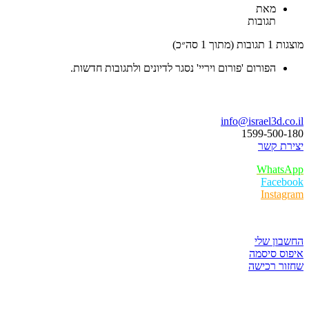
מאת
תגובות
מוצגות 1 תגובות (מתוך 1 סה״כ)
הפורום 'פורום ויריי' נסגר לדיונים ולתגובות חדשות.
בואו נדבר
info@israel3d.co.il
1599-500-180
יצירת קשר
WhatsApp
Facebook
Instagram
איזור לקוחות
החשבון שלי
איפוס סיסמה
שחזור רכישה
חנות התוכנות