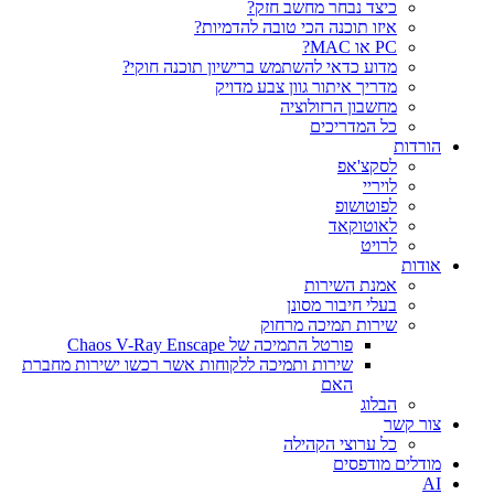
כיצד נבחר מחשב חזק?
איזו תוכנה הכי טובה להדמיות?‎‎
PC או MAC?
מדוע כדאי להשתמש ברישיון תוכנה חוקי?
מדריך איתור גוון צבע מדויק
מחשבון הרזולוציה
כל המדריכים
הורדות
לסקצ'אפ
לויריי
לפוטושופ
לאוטוקאד
לרויט
אודות
אמנת השירות
בעלי חיבור מסונן
שירות תמיכה מרחוק
פורטל התמיכה של Chaos V-Ray Enscape
שירות ותמיכה ללקוחות אשר רכשו ישירות מחברת
האם
הבלוג
צור קשר
כל ערוצי הקהילה
מודלים מודפסים
AI