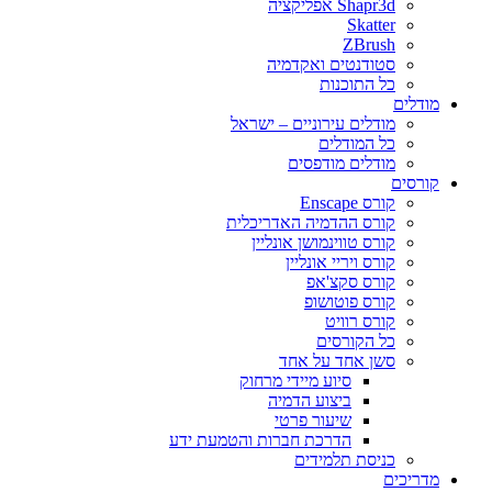
Shapr3d אפליקציה
Skatter
ZBrush
סטודנטים ואקדמיה
כל התוכנות
מודלים
מודלים עירוניים – ישראל
כל המודלים
מודלים מודפסים
קורסים
קורס Enscape
קורס ההדמיה האדריכלית
קורס טווינמושן אונליין
קורס ויריי אונליין
קורס סקצ'אפ
קורס פוטושופ
קורס רוויט
כל הקורסים
סשן אחד על אחד
סיוע מיידי מרחוק
ביצוע הדמיה
שיעור פרטי
הדרכת חברות והטמעת ידע
כניסת תלמידים
מדריכים