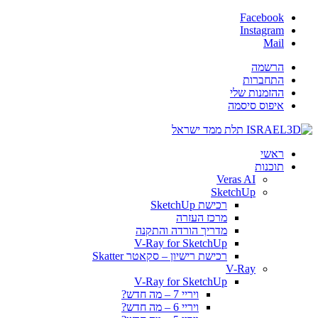
Facebook
Instagram
Mail
הרשמה
התחברות
ההזמנות שלי
איפוס סיסמה
ראשי
תוכנות
Veras AI
SketchUp
רכישת SketchUp
מרכז העזרה
מדריך הורדה והתקנה
V-Ray for SketchUp
רכישת רישיון – סקאטר Skatter
V-Ray
V-Ray for SketchUp
ויריי 7 – מה חדש?
ויריי 6 – מה חדש?