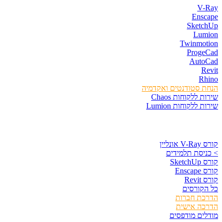
V-Ray
Enscape
SketchUp
Lumion
Twinmotion
ProgeCad
AutoCad
Revit
Rhino
הנחת סטודנטים ואקדמיה
שירות ללקוחות Chaos
שירות ללקוחות Lumion
קורסים וספרים
קורס V-Ray אונליין
> כניסת תלמידים
קורס SketchUp
קורס Enscape
קורס Revit
כל הקורסים
הדרכת חברות
הדרכה אישית
מודלים מודפסים