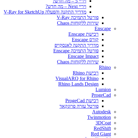
ויריי 5 – מה חדש?
ויריי Next – מה חדש?
מדריך התקנה והפעלה V-Ray for SketchUp
פורטל התמיכה V-Ray
שירות ללקוחות Chaos
Enscape
רכישת Enscape
קורס Enscape
מדריך התקנה לאנסקייפ
פורטל התמיכה Enscape
Enscape Impact
שירות ללקוחות Chaos
Rhino
רכישת Rhino
VisualARQ for Rhino
Rhino Lands Design
Lumion
ProgeCad
רכישת ProgeCad
פורטל עזרה פרוגקאד
Autodesk
Twinmotion
3DCoat
RedShift
Red Giant