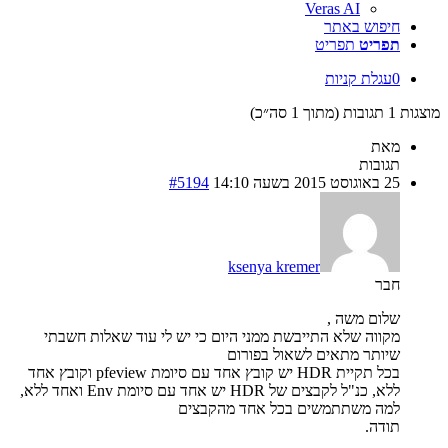
Veras AI
חיפוש באתר
תפריט
תפריט
0
עגלת קניות
מוצגות 1 תגובות (מתוך 1 סה״כ)
מאת
תגובות
25 באוגוסט 2015 בשעה 14:10
#5194
ksenya kremer
חבר
שלום משה ,
מקווה שלא התייבשת ממני היום כי יש לי עוד שאלות חשבתי
שיותר מתאים לשאול בפורום
בכל תקיית HDR יש קובץ אחד עם סיומת pfeview וקובץ אחד
ללא, כנ"ל לקבצים של HDR יש אחד עם סיומת Env ואחד ללא,
למה משתתמשים בכל אחד מהקבצים
תודה.