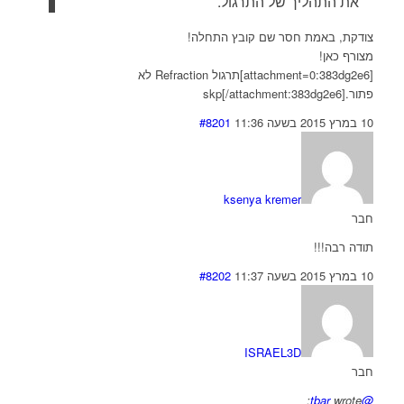
את התהליך של התרגול.
צודקת, באמת חסר שם קובץ התחלה!
מצורף כאן!
[attachment=0:383dg2e6]תרגול Refraction לא
פתור.skp[/attachment:383dg2e6]
10 במרץ 2015 בשעה 11:36
#8201
ksenya kremer
חבר
תודה רבה!!!
10 במרץ 2015 בשעה 11:37
#8202
ISRAEL3D
חבר
wrote:
@tbar