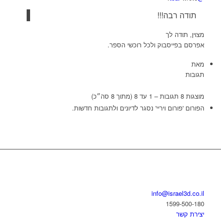
תודה רבה!!!
מצוין, תודה לך
אפרסם בפייסבוק ולכל רוכשי הספר.
מאת
תגובות
מוצגות 8 תגובות – 1 עד 8 (מתוך 8 סה״כ)
הפורום 'פורום ויריי' נסגר לדיונים ולתגובות חדשות.
בואו נדבר
info@israel3d.co.il
1599-500-180
יצירת קשר