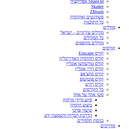
Shapr3d אפליקציה
Skatter
ZBrush
סטודנטים ואקדמיה
כל התוכנות
מודלים
מודלים עירוניים – ישראל
כל המודלים
מודלים מודפסים
קורסים
קורס Enscape
קורס ההדמיה האדריכלית
קורס טווינמושן אונליין
קורס ויריי אונליין
קורס סקצ'אפ
קורס פוטושופ
קורס רוויט
כל הקורסים
סשן אחד על אחד
סיוע מיידי מרחוק
ביצוע הדמיה
שיעור פרטי
הדרכת חברות והטמעת ידע
כניסת תלמידים
מדריכים