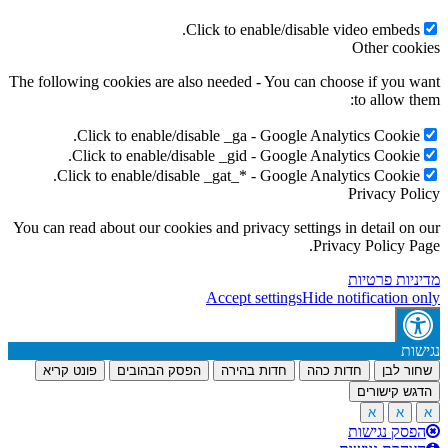
Click to enable/disable video embeds
Other coo
The following cookies are also needed - You can choose if you 
to allow t
Click to enable/disable _ga - Google Analytics Cookie
Click to enable/disable _gid - Google Analytics Cookie
Click to enable/disable _gat_* - Google Analytics Cookie
Privacy Po
You can read about our cookies and privacy settings in detail on
Privacy Policy P
יות פרטיות
Accept settings
Hide notification 
ות
ר לבן
חדות כהה
חדות בהירה
הפסק הבהובים
פונט קריא
ש קישורים
א
א
סק נגישות