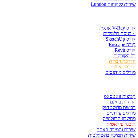
 ללקוחות Lumion
סים וספרים
נליין
יסת תלמידים
Sket
Ens
Rev
קורסים
כת חברות
כה אישית
ים מודפסים
ר ולשמור
ות וואטסאפ
ות בחינם
שת מחשב חזק
ים עירוניים
ון הרזולוציה
ה פיראטית
ת ותמיכה באתר
ות תמיכה בהשתלטות