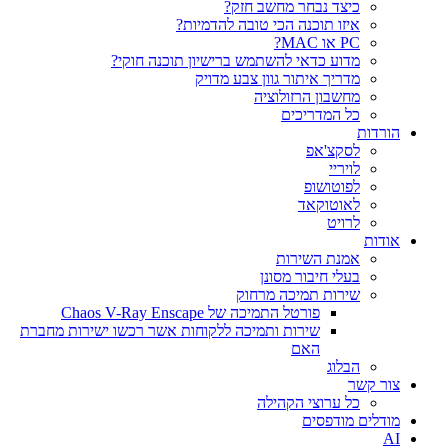
כיצד נבחר מחשב חזק?
איזו תוכנה הכי טובה להדמיות?‎‎
PC או MAC?
מדוע כדאי להשתמש ברישיון תוכנה חוקי?
מדריך איתור גוון צבע מדויק
מחשבון הרזולוציה
כל המדריכים
הורדות
לסקצ'אפ
לויריי
לפוטושופ
לאוטוקאד
לרויט
אודות
אמנת השירות
בעלי חיבור מסונן
שירות תמיכה מרחוק
פורטל התמיכה של Chaos V-Ray Enscape
שירות ותמיכה ללקוחות אשר רכשו ישירות מחברת
האם
הבלוג
צור קשר
כל ערוצי הקהילה
מודלים מודפסים
AI