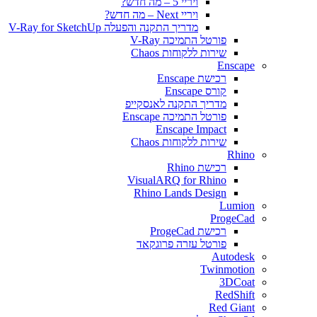
ויריי 5 – מה חדש?
ויריי Next – מה חדש?
מדריך התקנה והפעלה V-Ray for SketchUp
פורטל התמיכה V-Ray
שירות ללקוחות Chaos
Enscape
רכישת Enscape
קורס Enscape
מדריך התקנה לאנסקייפ
פורטל התמיכה Enscape
Enscape Impact
שירות ללקוחות Chaos
Rhino
רכישת Rhino
VisualARQ for Rhino
Rhino Lands Design
Lumion
ProgeCad
רכישת ProgeCad
פורטל עזרה פרוגקאד
Autodesk
Twinmotion
3DCoat
RedShift
Red Giant