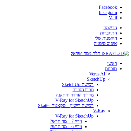
Facebook
Instagram
Mail
הרשמה
התחברות
ההזמנות שלי
איפוס סיסמה
ראשי
תוכנות
Veras AI
SketchUp
רכישת SketchUp
מרכז העזרה
מדריך הורדה והתקנה
V-Ray for SketchUp
רכישת רישיון – סקאטר Skatter
V-Ray
V-Ray for SketchUp
ויריי 7 – מה חדש?
ויריי 6 – מה חדש?