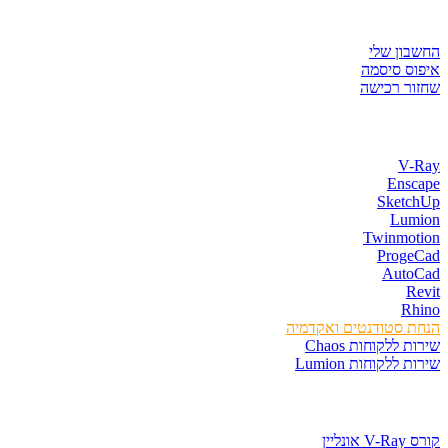
איזור לקוחות
החשבון שלי
איפוס סיסמה
שחזור רכישה
חנות התוכנות
V-Ray
Enscape
SketchUp
Lumion
Twinmotion
ProgeCad
AutoCad
Revit
Rhino
הנחת סטודנטים ואקדמיה
שירות ללקוחות Chaos
שירות ללקוחות Lumion
קורסים וספרים
קורס V-Ray אונליין