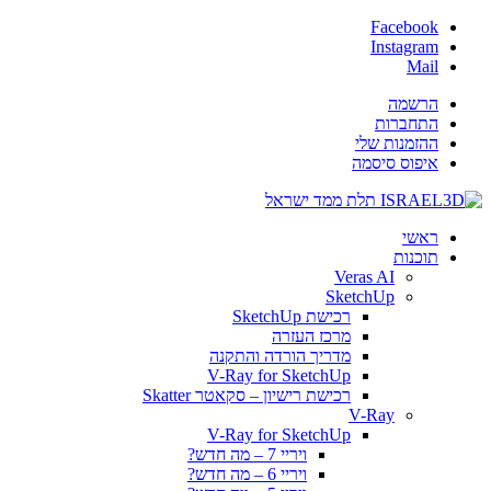
Facebook
Instagram
Mail
הרשמה
התחברות
ההזמנות שלי
איפוס סיסמה
ראשי
תוכנות
Veras AI
SketchUp
רכישת SketchUp
מרכז העזרה
מדריך הורדה והתקנה
V-Ray for SketchUp
רכישת רישיון – סקאטר Skatter
V-Ray
V-Ray for SketchUp
ויריי 7 – מה חדש?
ויריי 6 – מה חדש?