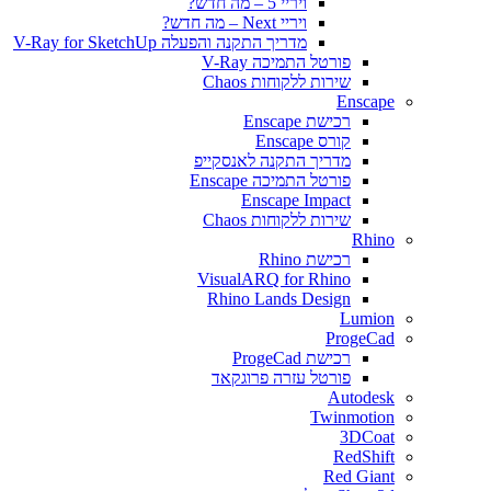
ויריי 5 – מה חדש?
ויריי Next – מה חדש?
מדריך התקנה והפעלה V-Ray for SketchUp
פורטל התמיכה V-Ray
שירות ללקוחות Chaos
Enscape
רכישת Enscape
קורס Enscape
מדריך התקנה לאנסקייפ
פורטל התמיכה Enscape
Enscape Impact
שירות ללקוחות Chaos
Rhino
רכישת Rhino
VisualARQ for Rhino
Rhino Lands Design
Lumion
ProgeCad
רכישת ProgeCad
פורטל עזרה פרוגקאד
Autodesk
Twinmotion
3DCoat
RedShift
Red Giant