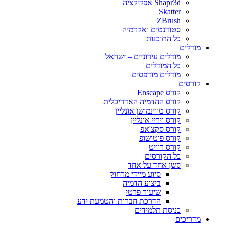
Shapr3d אפליקציה
Skatter
ZBrush
סטודנטים ואקדמיה
כל התוכנות
מודלים
מודלים עירוניים – ישראל
כל המודלים
מודלים מודפסים
קורסים
קורס Enscape
קורס ההדמיה האדריכלית
קורס טווינמושן אונליין
קורס ויריי אונליין
קורס סקצ'אפ
קורס פוטושופ
קורס רוויט
כל הקורסים
סשן אחד על אחד
סיוע מיידי מרחוק
ביצוע הדמיה
שיעור פרטי
הדרכת חברות והטמעת ידע
כניסת תלמידים
מדריכים