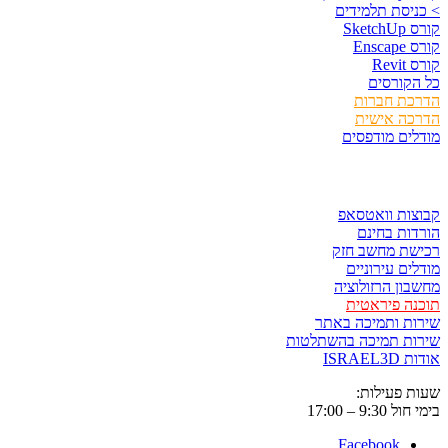
> כניסת תלמידים
קורס SketchUp
קורס Enscape
קורס Revit
כל הקורסים
הדרכת חברות
הדרכה אישית
מודלים מודפסים
לגזור ולשמור
קבוצות וואטסאפ
הורדות בחינם
רכישת מחשב חזק
מודלים עירוניים
מחשבון הרזולוציה
תוכנה פיראטית
שירות ותמיכה באתר
שירות תמיכה בהשתלטות
אודות ISRAEL3D
שעות פעילות:
בימי חול 9:30 – 17:00
Facebook