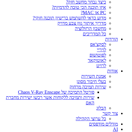
כיצד נבחר מחשב חזק?
איזו תוכנה הכי טובה להדמיות?‎‎
PC או MAC?
מדוע כדאי להשתמש ברישיון תוכנה חוקי?
מדריך איתור גוון צבע מדויק
מחשבון הרזולוציה
כל המדריכים
הורדות
לסקצ'אפ
לויריי
לפוטושופ
לאוטוקאד
לרויט
אודות
אמנת השירות
בעלי חיבור מסונן
שירות תמיכה מרחוק
פורטל התמיכה של Chaos V-Ray Enscape
שירות ותמיכה ללקוחות אשר רכשו ישירות מחברת
האם
הבלוג
צור קשר
כל ערוצי הקהילה
מודלים מודפסים
AI