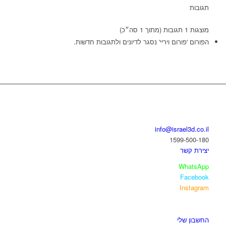
תגובות
מוצגות 1 תגובות (מתוך 1 סה״כ)
הפורום 'פורום ויריי' נסגר לדיונים ולתגובות חדשות.
בואו נדבר
info@israel3d.co.il
1599-500-180
יצירת קשר
WhatsApp
Facebook
Instagram
איזור לקוחות
החשבון שלי