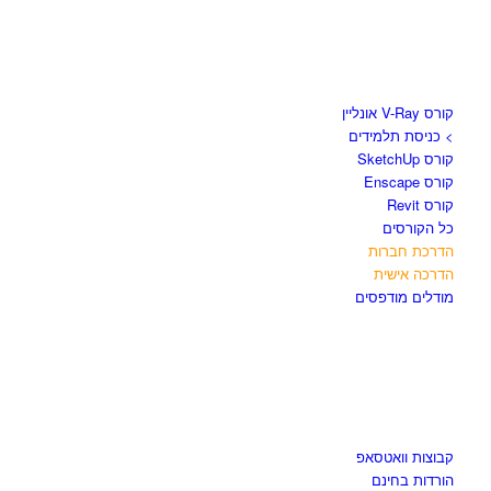
קורסים וספרים
קורס V-Ray אונליין
> כניסת תלמידים
קורס SketchUp
קורס Enscape
קורס Revit
כל הקורסים
הדרכת חברות
הדרכה אישית
מודלים מודפסים
לגזור ולשמור
קבוצות וואטסאפ
הורדות בחינם