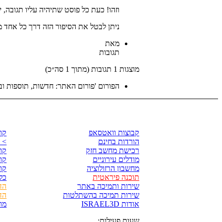
וזהו! כעת כל פוסט שתיהיה עליו תגובה, י
ניתן לבטל את הסיפור הזה דרך כל אחד מ
מאת
תגובות
מוצגות 1 תגובות (מתוך 1 סה״כ)
הפורום 'פורום האתר: חדשות, תוספות ובק
לגזור ולשמור
קו
קבוצות וואטסאפ
קורס Ray
הורדות בחינם
> 
רכישת מחשב חזק
קורס p
מודלים עירוניים
קורס 
מחשבון הרזולוציה
קורס
תוכנה פיראטית
כל
שירות ותמיכה באתר
הד
שירות תמיכה בהשתלטות
הד
אודות ISRAEL3D
מו
שעות פעילות: