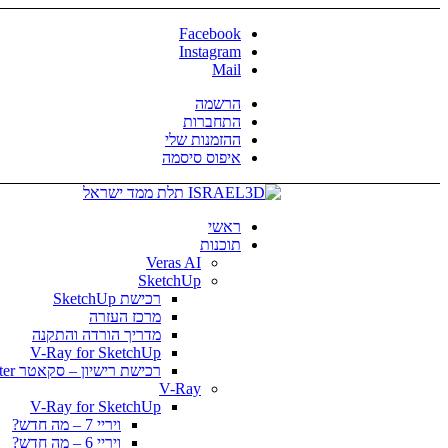
Facebook
Instagram
Mail
הרשמה
התחברות
ההזמנות שלי
איפוס סיסמה
ראשי
תוכנות
Veras AI
SketchUp
רכישת SketchUp
מרכז העזרה
מדריך הורדה והתקנה
V-Ray for SketchUp
רכישת רישיון – סקאטר Skatter
V-Ray
V-Ray for SketchUp
ויריי 7 – מה חדש?
ויריי 6 – מה חדש?