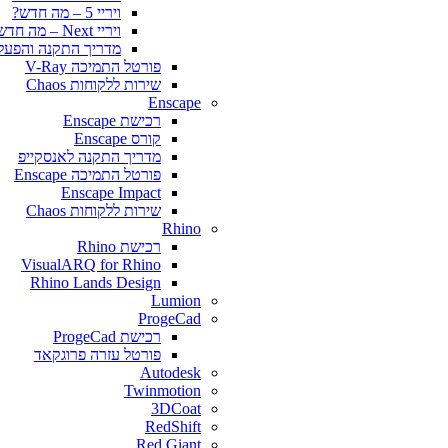
ויריי 5 – מה חדש?
ויריי Next – מה חדש?
מדריך התקנה והפעלה y for SketchUp
פורטל התמיכה V-Ray
שירות ללקוחות Chaos
Enscape
רכישת Enscape
קורס Enscape
מדריך התקנה לאנסקייפ
פורטל התמיכה Enscape
Enscape Impact
שירות ללקוחות Chaos
Rhino
רכישת Rhino
VisualARQ for Rhino
Rhino Lands Design
Lumion
ProgeCad
רכישת ProgeCad
פורטל עזרה פרוגקאד
Autodesk
Twinmotion
3DCoat
RedShift
Red Giant