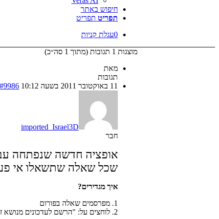
Veras AI
חיפוש באתר
תפריט
תפריט
0
עגלת קניות
מוצגות 1 תגובות (מתוך 1 סה״כ)
מאת
תגובות
11 באוקטובר 2011 בשעה 10:12
#9986
imported_Israel3D
חבר
אופציה חדשה שנפתחה עבור
שכל שאלה שתשאלו אי פעם ע
איך מגדירים?
1. מפרסמים שאלה בפורום
2. לוחצים על: "הרשם לעדכונים מנושא זה"