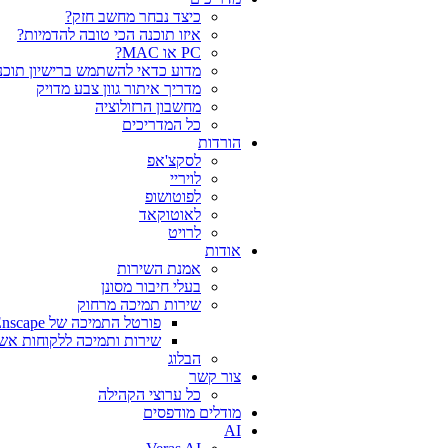
כיצד נבחר מחשב חזק?
איזו תוכנה הכי טובה להדמיות?‎‎
PC או MAC?
מדוע כדאי להשתמש ברישיון תוכנה
מדריך איתור גוון צבע מדויק
מחשבון הרזולוציה
כל המדריכים
הורדות
לסקצ'אפ
לויריי
לפוטושופ
לאוטוקאד
לרויט
אודות
אמנת השירות
בעלי חיבור מסונן
שירות תמיכה מרחוק
פורטל התמיכה של Chaos V-Ray Enscape
שירות ותמיכה ללקוחות אש
הבלוג
צור קשר
כל ערוצי הקהילה
מודלים מודפסים
AI