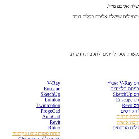
שלח אליכם מייל.
המיילים שישלח אליכם בקליק בודד..
שות' נסגר לדיונים ולתגובות חדשות.
רסים וספרים
חנות התוכנות
V- אונליין
V-Ray
כניסת תלמידים
Enscape
SketchU
SketchUp
Enscape
Lumion
 Revit
Twinmotion
 הקורסים
ProgeCad
רכת חברות
AutoCad
רכה אישית
Revit
דלים מודפסים
Rhino
הנחת סטודנטים ואקדמיה
שירות ללקוחות Chaos