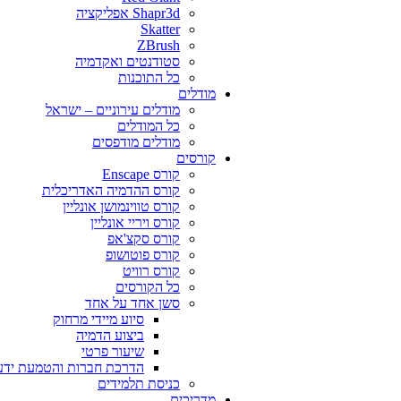
Shapr3d אפליקציה
Skatter
ZBrush
סטודנטים ואקדמיה
כל התוכנות
מודלים
מודלים עירוניים – ישראל
כל המודלים
מודלים מודפסים
קורסים
קורס Enscape
קורס ההדמיה האדריכלית
קורס טווינמושן אונליין
קורס ויריי אונליין
קורס סקצ'אפ
קורס פוטושופ
קורס רוויט
כל הקורסים
סשן אחד על אחד
סיוע מיידי מרחוק
ביצוע הדמיה
שיעור פרטי
הדרכת חברות והטמעת ידע
כניסת תלמידים
מדריכים