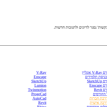
שות' נסגר לדיונים ולתגובות חדשות.
רסים וספרים
חנות התוכנות
V- אונליין
V-Ray
כניסת תלמידים
Enscape
SketchU
SketchUp
Enscape
Lumion
 Revit
Twinmotion
 הקורסים
ProgeCad
רכת חברות
AutoCad
רכה אישית
Revit
דלים מודפסים
Rhino