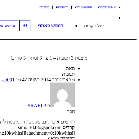
איפוס סיסמה
ההזמנות שלי
התחברות
הרשמה
חיפוש באתר
עגלת קניות
AI
מודלים מו
מוצגות 3 תגובות – 1 עד 3 (מתוך 3 סה״כ)
מאת
תגובות
6 באוקטובר 2014 בשעה 16:47
#5001
ISRAEL3D
חבר
רהיטים איכותיים, טקסטורות מוכנות לרנדר
קרדיט
simo-3d.blogspot.com
[attachment=0:10kwhhsl]RENDER salvadanaio pig SIMO-3D.jpg[/attachment:10kwhhsl]
ההורדה מכאן: