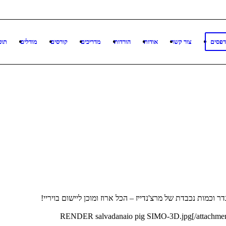
דפסים
צור קשר
אודות
הורדות
מדריכים
קורסים
מודלים
תוכ
 וכמות נכבדת של מרצ'נדייז – הכל ארוז ומוכן ליישום בויריי!