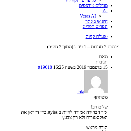
כל ערוצי הקהילה
דלים מודפסים
Veras AI
פוש באתר
ריט
תפריט
גלת קניות
ת
ובות
 16:25
#19618
lola
תתף
ום רב!
איך הבחירה אמורה להיות ב styles כדי דייראן את
קסטורות ולא רק צבע,?
דה מראש