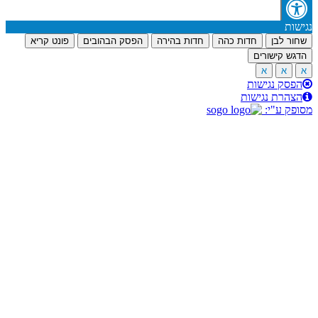
דות כהה
חדות בהירה
הפסק הבהובים
פונט קריא
ת
ות