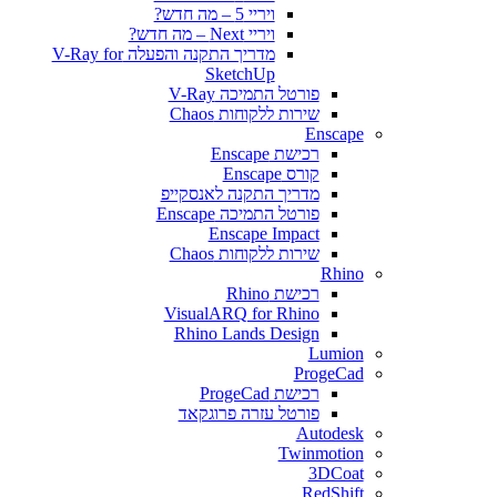
ויריי 5 – מה חדש?
ויריי Next – מה חדש?
מדריך התקנה והפעלה V-Ray for
SketchUp
פורטל התמיכה V-Ray
שירות ללקוחות Chaos
Enscape
רכישת Enscape
קורס Enscape
מדריך התקנה לאנסקייפ
פורטל התמיכה Enscape
Enscape Impact
שירות ללקוחות Chaos
Rhino
רכישת Rhino
VisualARQ for Rhino
Rhino Lands Design
Lumion
ProgeCad
רכישת ProgeCad
פורטל עזרה פרוגקאד
Autodesk
Twinmotion
3DCoat
RedShift