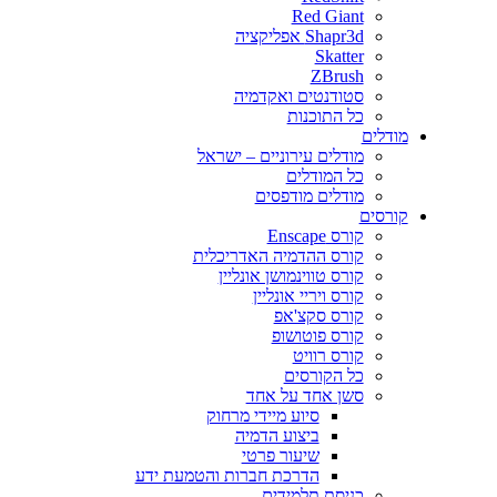
Red Giant
Shapr3d אפליקציה
Skatter
ZBrush
סטודנטים ואקדמיה
כל התוכנות
דלים
מודלים עירוניים – ישראל
כל המודלים
מודלים מודפסים
רסים
קורס Enscape
קורס ההדמיה האדריכלית
קורס טווינמושן אונליין
קורס ויריי אונליין
קורס סקצ'אפ
קורס פוטושופ
קורס רוויט
כל הקורסים
סשן אחד על אחד
סיוע מיידי מרחוק
ביצוע הדמיה
שיעור פרטי
הדרכת חברות והטמעת ידע
כניסת תלמידים