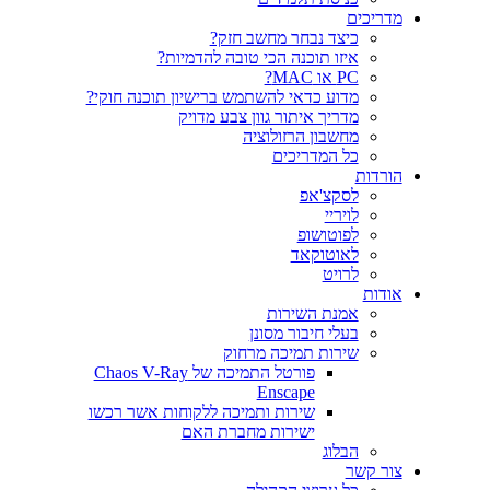
ריכים
כיצד נבחר מחשב חזק?
איזו תוכנה הכי טובה להדמיות?‎‎
PC או MAC?
מדוע כדאי להשתמש ברישיון תוכנה חוקי?
מדריך איתור גוון צבע מדויק
מחשבון הרזולוציה
כל המדריכים
רדות
לסקצ'אפ
לויריי
לפוטושופ
לאוטוקאד
לרויט
דות
אמנת השירות
בעלי חיבור מסונן
שירות תמיכה מרחוק
פורטל התמיכה של Chaos V-Ray
Enscape
שירות ותמיכה ללקוחות אשר רכשו
ישירות מחברת האם
הבלוג
ר קשר