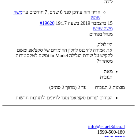
לה
הדיון הזה עודכן לפני 6 שנים, 7 חודשים ע״י
משה
שמש
.
 19:17
#19620
ה שמש
הל בפורום
 לולה,
 אמורה להיכנס לחלון החומרים של סקצ'אפ ומשם
ש על שורת הגלילה In Model ומשם לטקסטורות.
תדר?
ת
ובות
ורום 'פורום סקצ'אפ' נסגר לדיונים ולתגובות חדשות.
בר
info@israe
1599-