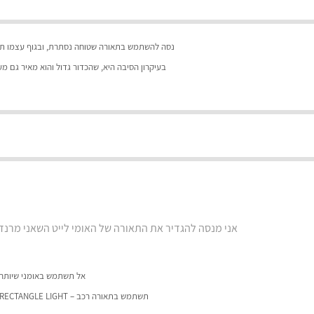
נסה להשתמש בתאורה שטוחה נסתרת, ובגוף עצמו תן ח
בעיקרון הסיבה היא, שהכדור גדול והוא מאיר גם מעב
אני מנסה להגדיר את התאורה של האומי לייט השאני מרנד
אל תשתמש באומני שיותר מ
תשתמש בתאורה רכב – RECTANGLE LIGHT גדול, הקש עליו קליק ימני > EDIT LIGHT