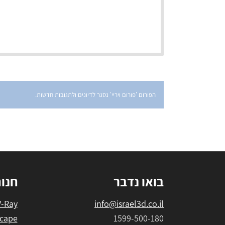
הפורום 'פורום ויריי' נסגר לדיונים ולתגובות חדשות.
בואו נדבר
חנו
V-Ray
info@israel3d.co.il
cape
1599-500-180