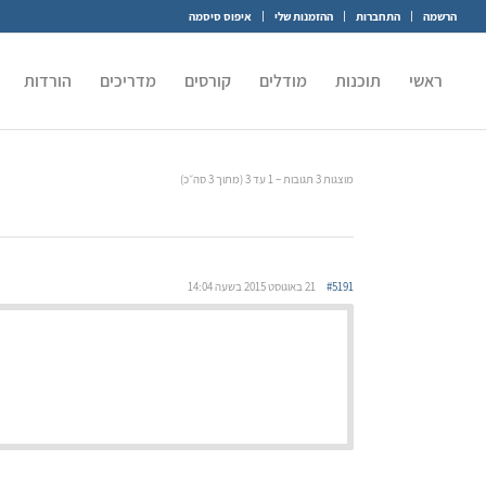
הרשמה
התחברות
ההזמנות שלי
איפוס סיסמה
ראשי
תוכנות
מודלים
קורסים
מדריכים
הורדות
מוצגות 3 תגובות – 1 עד 3 (מתוך 3 סה״כ)
#5191
21 באוגוסט 2015 בשעה 14:04