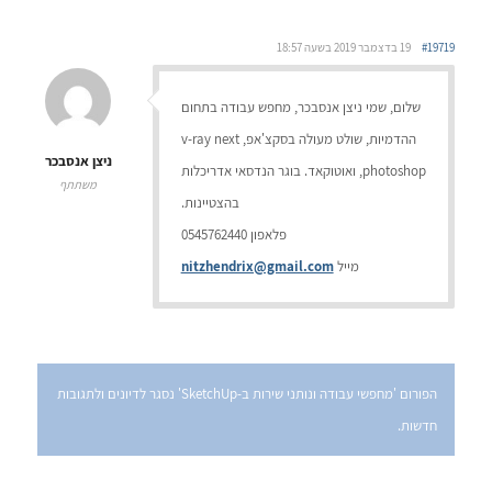
#19719
19 בדצמבר 2019 בשעה 18:57
שלום, שמי ניצן אנסבכר, מחפש עבודה בתחום
ההדמיות, שולט מעולה בסקצ'אפ, v-ray next
ניצן אנסבכר
,photoshop ואוטוקאד. בוגר הנדסאי אדריכלות
משתתף
בהצטיינות.
פלאפון 0545762440
מייל
nitzhendrix@gmail.com
הפורום 'מחפשי עבודה ונותני שירות ב-SketchUp' נסגר לדיונים ולתגובות
חדשות.