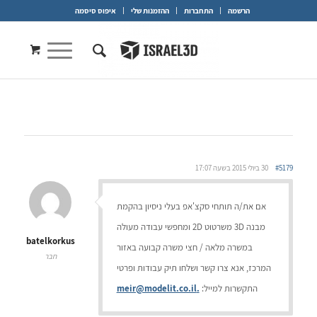
הרשמה
התחברות
ההזמנות שלי
איפוס סיסמה
#5179
30 ביולי 2015 בשעה 17:07
אם את/ה תותחי סקצ'אפ בעלי ניסיון בהקמת
מבנה 3D משרטוט 2D ומחפשי עבודה מעולה
batelkorkus
במשרה מלאה / חצי משרה קבועה באזור
חבר
המרכז, אנא צרו קשר ושלחו תיק עבודות ופרטי
התקשרות למייל:
.meir@modelit.co.il