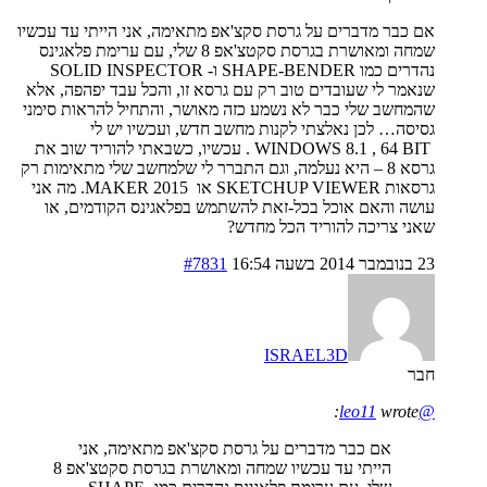
אם כבר מדברים על גרסת סקצ'אפ מתאימה, אני הייתי עד עכשיו
שמחה ומאושרת בגרסת סקטצ'אפ 8 שלי, עם ערימת פלאגינס
נהדרים כמו SHAPE-BENDER ו- SOLID INSPECTOR
שנאמר לי שעובדים טוב רק עם גרסא זו, והכל עבד יפהפה, אלא
שהמחשב שלי כבר לא נשמע כזה מאושר, והתחיל להראות סימני
גסיסה… לכן נאלצתי לקנות מחשב חדש, ועכשיו יש לי
WINDOWS 8.1 , 64 BIT . עכשיו, כשבאתי להוריד שוב את
גרסא 8 – היא נעלמה, וגם התברר לי שלמחשב שלי מתאימות רק
גרסאות SKETCHUP VIEWER או 2015 MAKER. מה אני
עושה והאם אוכל בכל-זאת להשתמש בפלאגינס הקודמים, או
שאני צריכה להוריד הכל מחדש?
23 בנובמבר 2014 בשעה 16:54
#7831
ISRAEL3D
חבר
wrote:
@leo11
אם כבר מדברים על גרסת סקצ'אפ מתאימה, אני
הייתי עד עכשיו שמחה ומאושרת בגרסת סקטצ'אפ 8