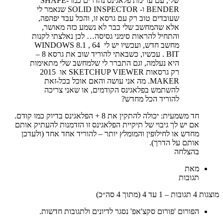
שלי, עם ערימת פלאגינס נהדרים כמו SHAPE-
BENDER ו- SOLID INSPECTOR שנאמר לי
שעובדים טוב רק עם גרסא זו, והכל עבד יפהפה,
אלא שהמחשב שלי כבר לא נשמע כזה מאושר,
והתחיל להראות סימני גסיסה… לכן נאלצתי לקנות
מחשב חדש, ועכשיו יש לי WINDOWS 8.1 , 64
BIT . עכשיו, כשבאתי להוריד שוב את גרסא 8 –
היא נעלמה, וגם התברר לי שלמחשב שלי מתאימות
רק גרסאות SKETCHUP VIEWER או 2015
MAKER. מה אני עושה והאם אוכל בכל-זאת
להשתמש בפלאגינס הקודמים, או שאני צריכה
להוריד הכל מחדש?
חד משמעית: יכולה להתקין את 8 + הפלאגינס בדיוק כמו קודם.
אם יש לך גיבוי של תיקיית הפלאגינס זו הזדמנות להעתיק אותם
מחדש או לחילופין והמומלץ יותר – להוריד אחד אחד (ולעדכן
אותם על הדרך).
בהצלחה
מאת
תגובות
מוצגות 4 תגובות – 1 עד 4 (מתוך 4 סה״כ)
הפורום 'פורום סקצ'אפ' נסגר לדיונים ולתגובות חדשות.