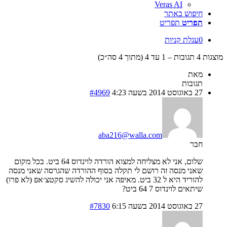
Veras AI
חיפוש באתר
תפריט
תפריט
0
עגלת קניות
מוצגות 4 תגובות – 1 עד 4 (מתוך 4 סה״כ)
מאת
תגובות
27 באוגוסט 2014 בשעה 4:23
#4969
aba216@walla.com
חבר
שלום, אני לא מצליחה למצוא הורדה לוינדוס 64 ביט. בכל מקום
שאני מנסה זה רושם לי תקלה בסוף ההורדה שהגרסה שאני מנסה
להוריד היא ל 32 ביט. מאיפה אני יכולה להשיג סקטצ׳אפ (לא פרו)
שיתאים לוינדוס 7 64 ביט?
27 באוגוסט 2014 בשעה 6:15
#7830