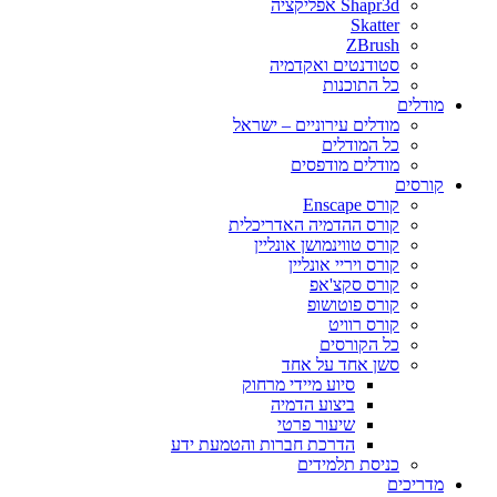
Shapr3d אפליקציה
Skatter
ZBrush
סטודנטים ואקדמיה
כל התוכנות
מודלים
מודלים עירוניים – ישראל
כל המודלים
מודלים מודפסים
קורסים
קורס Enscape
קורס ההדמיה האדריכלית
קורס טווינמושן אונליין
קורס ויריי אונליין
קורס סקצ'אפ
קורס פוטושופ
קורס רוויט
כל הקורסים
סשן אחד על אחד
סיוע מיידי מרחוק
ביצוע הדמיה
שיעור פרטי
הדרכת חברות והטמעת ידע
כניסת תלמידים
מדריכים