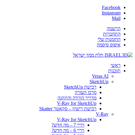
Facebook
Instagram
Mail
הרשמה
התחברות
ההזמנות שלי
איפוס סיסמה
ראשי
תוכנות
Veras AI
SketchUp
רכישת SketchUp
מרכז העזרה
מדריך הורדה והתקנה
V-Ray for SketchUp
רכישת רישיון – סקאטר Skatter
V-Ray
V-Ray for SketchUp
ויריי 7 – מה חדש?
ויריי 6 – מה חדש?