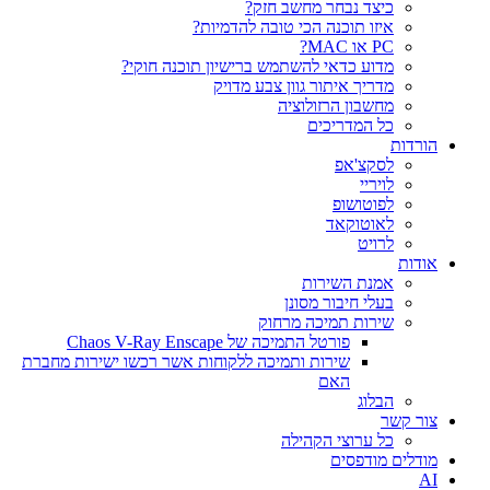
כיצד נבחר מחשב חזק?
איזו תוכנה הכי טובה להדמיות?‎‎
PC או MAC?
מדוע כדאי להשתמש ברישיון תוכנה חוקי?
מדריך איתור גוון צבע מדויק
מחשבון הרזולוציה
כל המדריכים
הורדות
לסקצ'אפ
לויריי
לפוטושופ
לאוטוקאד
לרויט
אודות
אמנת השירות
בעלי חיבור מסונן
שירות תמיכה מרחוק
פורטל התמיכה של Chaos V-Ray Enscape
שירות ותמיכה ללקוחות אשר רכשו ישירות מחברת
האם
הבלוג
צור קשר
כל ערוצי הקהילה
מודלים מודפסים
AI