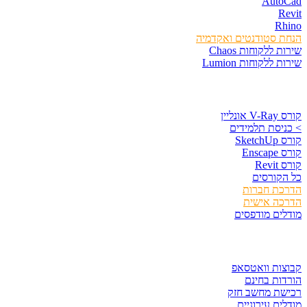
AutoCad
Revit
Rhino
הנחת סטודנטים ואקדמיה
שירות ללקוחות Chaos
שירות ללקוחות Lumion
קורסים וספרים
קורס V-Ray אונליין
> כניסת תלמידים
קורס SketchUp
קורס Enscape
קורס Revit
כל הקורסים
הדרכת חברות
הדרכה אישית
מודלים מודפסים
לגזור ולשמור
קבוצות וואטסאפ
הורדות בחינם
רכישת מחשב חזק
מודלים עירוניים