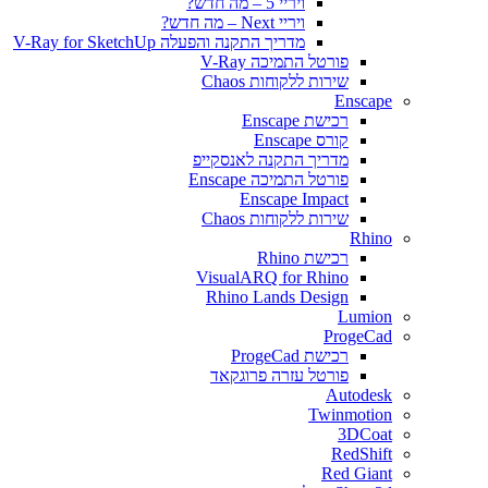
ויריי 5 – מה חדש?
ויריי Next – מה חדש?
מדריך התקנה והפעלה V-Ray for SketchUp
פורטל התמיכה V-Ray
שירות ללקוחות Chaos
Enscape
רכישת Enscape
קורס Enscape
מדריך התקנה לאנסקייפ
פורטל התמיכה Enscape
Enscape Impact
שירות ללקוחות Chaos
Rhino
רכישת Rhino
VisualARQ for Rhino
Rhino Lands Design
Lumion
ProgeCad
רכישת ProgeCad
פורטל עזרה פרוגקאד
Autodesk
Twinmotion
3DCoat
RedShift
Red Giant