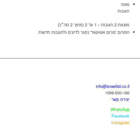
מאת
תגובות
מוצגות 2 תגובות – 1 עד 2 (מתוך 2 סה״כ)
הפורום 'פורום אוטוקאד' נסגר לדיונים ולתגובות חדשות.
בואו נדבר
info@israel3d.co.il
1599-500-180
יצירת קשר
WhatsApp
Facebook
Instagram
איזור לקוחות