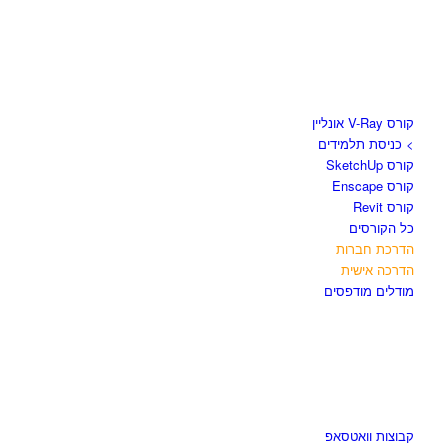
קורסים וספרים
קורס V-Ray אונליין
> כניסת תלמידים
קורס SketchUp
קורס Enscape
קורס Revit
כל הקורסים
הדרכת חברות
הדרכה אישית
מודלים מודפסים
לגזור ולשמור
קבוצות וואטסאפ