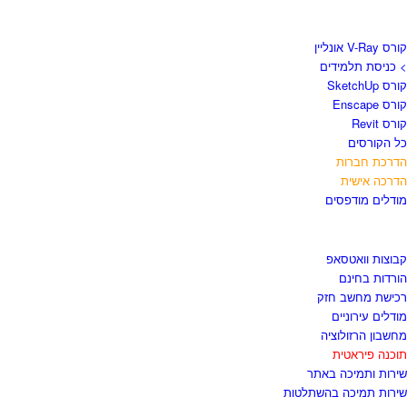
קורסים וספרים
קורס V-Ray אונליין
> כניסת תלמידים
קורס SketchUp
קורס Enscape
קורס Revit
כל הקורסים
הדרכת חברות
הדרכה אישית
מודלים מודפסים
לגזור ולשמור
קבוצות וואטסאפ
הורדות בחינם
רכישת מחשב חזק
מודלים עירוניים
מחשבון הרזולוציה
תוכנה פיראטית
שירות ותמיכה באתר
שירות תמיכה בהשתלטות