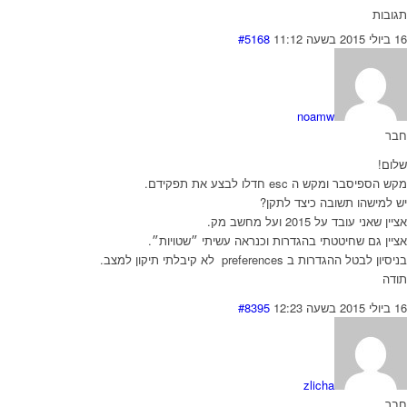
תגובות
16 ביולי 2015 בשעה 11:12
#5168
noamw
חבר
שלום!
מקש הספיסבר ומקש ה esc חדלו לבצע את תפקידם.
יש למישהו תשובה כיצד לתקן?
אציין שאני עובד על 2015 ועל מחשב מק.
אציין גם שחיטטתי בהגדרות וכנראה עשיתי ״שטויות״.
בניסיון לבטל ההגדרות ב preferences לא קיבלתי תיקון למצב.
תודה
16 ביולי 2015 בשעה 12:23
#8395
zlicha
חבר