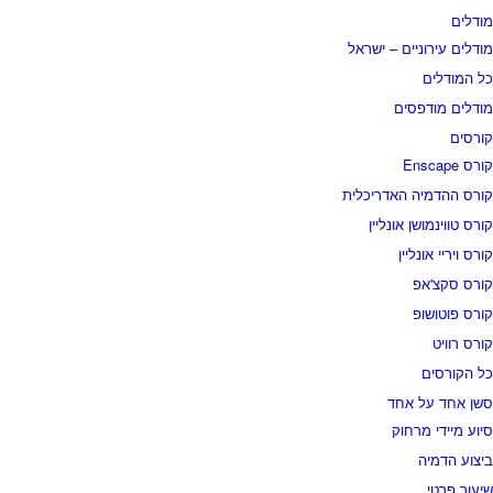
מודלים
מודלים עירוניים – ישראל
כל המודלים
מודלים מודפסים
קורסים
קורס Enscape
קורס ההדמיה האדריכלית
קורס טווינמושן אונליין
קורס ויריי אונליין
קורס סקצ'אפ
קורס פוטושופ
קורס רוויט
כל הקורסים
סשן אחד על אחד
סיוע מיידי מרחוק
ביצוע הדמיה
שיעור פרטי