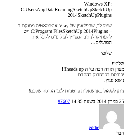
Windows XP:
C:UsersAppDataRoamingSketchUpSketchUp
2014SketchUpPlugins
שימו לב, שהפלאגין של Vray אוטומאטית ממוקם ב
– C:Program FilesSketchUp 2014Plugins ויש
להעתיקו לנתיב המצויין לעיל ע"מ לקבל את
הסרגלים…
שלומי
שלומי!
מצוין תודה רבה על ה heads up!!!
יפורסם בפייסבוק בהקדם
נושא נעוץ.
ניתן לשאול כאן שאלות פרטניות לגבי הגרסה שלכם!
25 במרץ 2014 בשעה 14:35
#7607
eddie
חבר