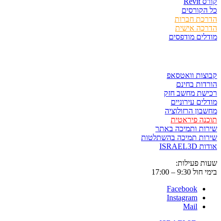
Rev
קורסים
כת חברות
כה אישית
ים מודפסים
ר ולשמור
ות וואטסאפ
ות בחינם
שת מחשב חזק
ים עירוניים
ון הרזולוציה
ה פיראטית
ת ותמיכה באתר
ות תמיכה בהשתלטות
ISRAE
 פעילות:
9:3 – 17:00
Facebook
Instagram
Mail