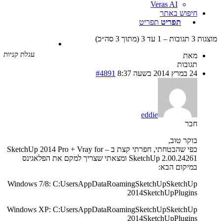
Veras AI
חיפוש באתר
תפריט
תפריט
עד 3 (מתוך 3 סה״כ)
עגלת קניות
מאת
תגובות
24 במרץ 2014 בשעה 8:37
#4891
eddie
חבר
בוקר טוב,
כפי שהבטחתי, חפרתי קצת ב – SketchUp 2014 Pro + Vray for
SketchUp 2.00.24261 ומצאתי שצריך למקם את הפלאגינס
במיקום הבא:
Windows 7/8: C:Users
AppDataRoamingSketchUpSketchUp
2014SketchUpPlugins
Windows XP: C:Users
AppDataRoamingSketchUpSketchUp
2014SketchUpPlugins