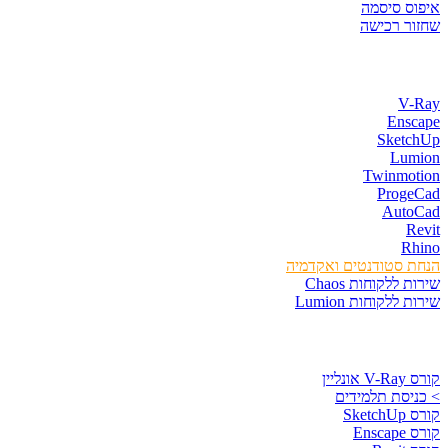
ס סיסמה
ר רכישה
ת התוכנות
V-
Ens
Sketc
Lum
Twinmot
Proge
Auto
R
Rh
 סטודנטים ואקדמיה
 ללקוחות Chaos
 ללקוחות Lumion
סים וספרים
נליין
יסת תלמידים
Sket
Ens