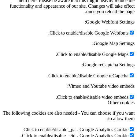
them here. Please be aware that this might heavily reduce
functionality and appearance of our site. Changes will take ef
once you reload the p
Google Webfont Setti
Click to enable/disable Google Webfonts
Google Map Setti
Click to enable/disable Google Maps
Google reCaptcha Setti
Click to enable/disable Google reCaptcha
Vimeo and Youtube video emb
Click to enable/disable video embeds
Other coo
The following cookies are also needed - You can choose if you 
to allow t
Click to enable/disable _ga - Google Analytics Cookie
Click to enable/disable _gid - Google Analytics Cookie