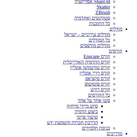
Shapr3d אפליקציה
Skatter
ZBrush
סטודנטים ואקדמיה
כל התוכנות
מודלים
מודלים עירוניים – ישראל
כל המודלים
מודלים מודפסים
קורסים
קורס Enscape
קורס ההדמיה האדריכלית
קורס טווינמושן אונליין
קורס ויריי אונליין
קורס סקצ'אפ
קורס פוטושופ
קורס רוויט
כל הקורסים
סשן אחד על אחד
סיוע מיידי מרחוק
ביצוע הדמיה
שיעור פרטי
הדרכת חברות והטמעת ידע
כניסת תלמידים
מדריכים