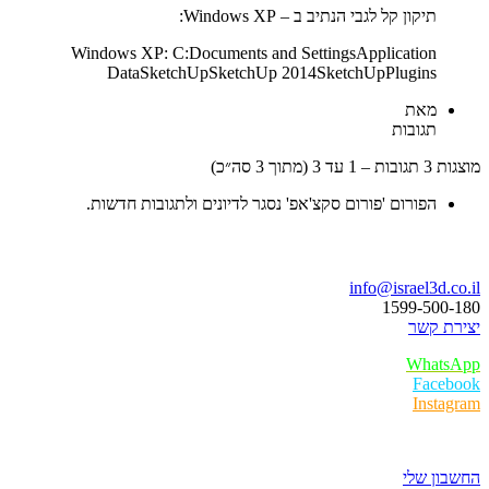
תיקון קל לגבי הנתיב ב – Windows XP:
Windows XP: C:Documents and SettingsApplication
DataSketchUpSketchUp 2014SketchUpPlugins
מאת
תגובות
עד 3 (מתוך 3 סה״כ)
הפורום 'פורום סקצ'אפ' נסגר לדיונים ולתגובות חדשות.
ו נדבר
info@israel3d.c
1599-500
ת קשר
Whats
Faceb
Insta
ר לקוחות
ון שלי