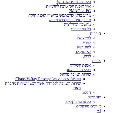
כיצד נבחר מחשב חזק?
איזו תוכנה הכי טובה להדמיות?‎‎
PC או MAC?
מדוע כדאי להשתמש ברישיון תוכנה חוקי?
מדריך איתור גוון צבע מדויק
מחשבון הרזולוציה
כל המדריכים
הורדות
לסקצ'אפ
לויריי
לפוטושופ
לאוטוקאד
לרויט
אודות
אמנת השירות
בעלי חיבור מסונן
שירות תמיכה מרחוק
פורטל התמיכה של Chaos V-Ray Enscape
שירות ותמיכה ללקוחות אשר רכשו ישירות מחברת
האם
הבלוג
צור קשר
כל ערוצי הקהילה
מודלים מודפסים
AI