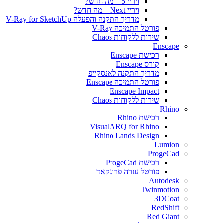
ויריי 5 – מה חדש?
ויריי Next – מה חדש?
מדריך התקנה והפעלה V-Ray for SketchUp
פורטל התמיכה V-Ray
שירות ללקוחות Chaos
Enscape
רכישת Enscape
קורס Enscape
מדריך התקנה לאנסקייפ
פורטל התמיכה Enscape
Enscape Impact
שירות ללקוחות Chaos
Rhino
רכישת Rhino
VisualARQ for Rhino
Rhino Lands Design
Lumion
ProgeCad
רכישת ProgeCad
פורטל עזרה פרוגקאד
Autodesk
Twinmotion
3DCoat
RedShift
Red Giant