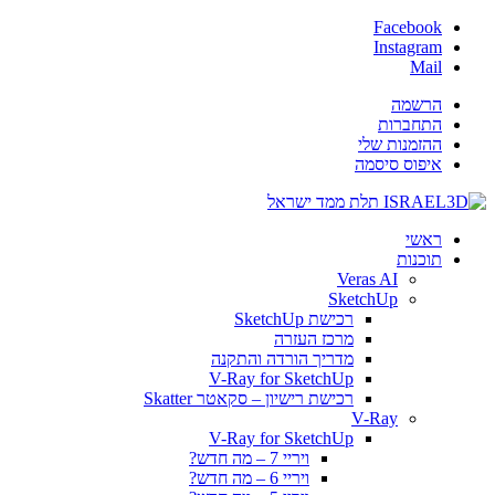
Facebook
Instagram
Mail
הרשמה
התחברות
ההזמנות שלי
איפוס סיסמה
ראשי
תוכנות
Veras AI
SketchUp
רכישת SketchUp
מרכז העזרה
מדריך הורדה והתקנה
V-Ray for SketchUp
רכישת רישיון – סקאטר Skatter
V-Ray
V-Ray for SketchUp
ויריי 7 – מה חדש?
ויריי 6 – מה חדש?