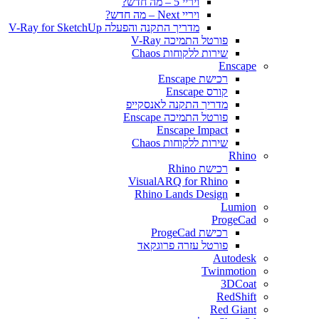
ויריי 5 – מה חדש?
ויריי Next – מה חדש?
מדריך התקנה והפעלה V-Ray for SketchUp
פורטל התמיכה V-Ray
שירות ללקוחות Chaos
Enscape
רכישת Enscape
קורס Enscape
מדריך התקנה לאנסקייפ
פורטל התמיכה Enscape
Enscape Impact
שירות ללקוחות Chaos
Rhino
רכישת Rhino
VisualARQ for Rhino
Rhino Lands Design
Lumion
ProgeCad
רכישת ProgeCad
פורטל עזרה פרוגקאד
Autodesk
Twinmotion
3DCoat
RedShift
Red Giant