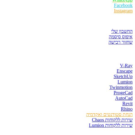
Facebook
Instagram
איזור לקוחות
החשבון שלי
איפוס סיסמה
שחזור רכישה
חנות התוכנות
V-Ray
Enscape
SketchUp
Lumion
Twinmotion
ProgeCad
AutoCad
Revit
Rhino
הנחת סטודנטים ואקדמיה
שירות ללקוחות Chaos
שירות ללקוחות Lumion