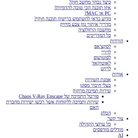
כיצד נבחר מחשב חזק?
איזו תוכנה הכי טובה להדמיות?‎‎
PC או MAC?
מדוע כדאי להשתמש ברישיון תוכנה חוקי?
מדריך איתור גוון צבע מדויק
מחשבון הרזולוציה
כל המדריכים
הורדות
לסקצ'אפ
לויריי
לפוטושופ
לאוטוקאד
לרויט
אודות
אמנת השירות
בעלי חיבור מסונן
שירות תמיכה מרחוק
פורטל התמיכה של Chaos V-Ray Enscape
שירות ותמיכה ללקוחות אשר רכשו ישירות מחברת
האם
הבלוג
צור קשר
כל ערוצי הקהילה
מודלים מודפסים
AI