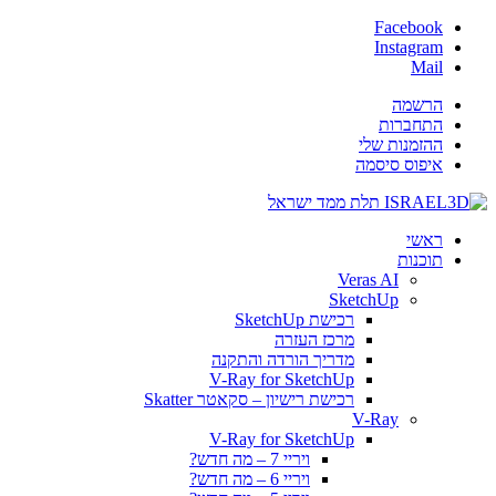
Facebook
Instagram
Mail
הרשמה
התחברות
ההזמנות שלי
איפוס סיסמה
ראשי
תוכנות
Veras AI
SketchUp
רכישת SketchUp
מרכז העזרה
מדריך הורדה והתקנה
V-Ray for SketchUp
רכישת רישיון – סקאטר Skatter
V-Ray
V-Ray for SketchUp
ויריי 7 – מה חדש?
ויריי 6 – מה חדש?