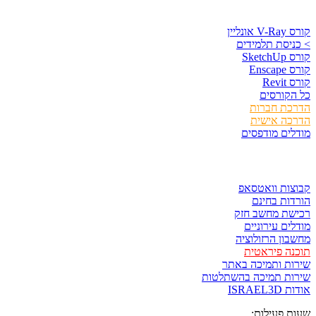
קורסים וספרים
קורס V-Ray אונליין
> כניסת תלמידים
קורס SketchUp
קורס Enscape
קורס Revit
כל הקורסים
הדרכת חברות
הדרכה אישית
מודלים מודפסים
לגזור ולשמור
קבוצות וואטסאפ
הורדות בחינם
רכישת מחשב חזק
מודלים עירוניים
מחשבון הרזולוציה
תוכנה פיראטית
שירות ותמיכה באתר
שירות תמיכה בהשתלטות
אודות ISRAEL3D
שעות פעילות: