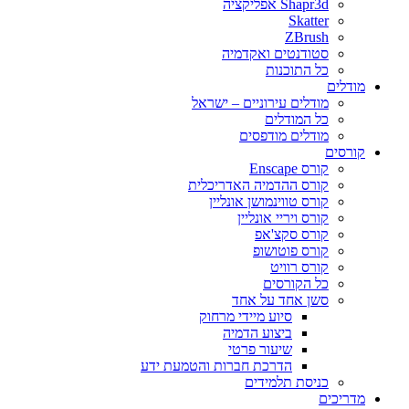
Shapr3d אפליקציה
Skatter
ZBrush
סטודנטים ואקדמיה
כל התוכנות
מודלים
מודלים עירוניים – ישראל
כל המודלים
מודלים מודפסים
קורסים
קורס Enscape
קורס ההדמיה האדריכלית
קורס טווינמושן אונליין
קורס ויריי אונליין
קורס סקצ'אפ
קורס פוטושופ
קורס רוויט
כל הקורסים
סשן אחד על אחד
סיוע מיידי מרחוק
ביצוע הדמיה
שיעור פרטי
הדרכת חברות והטמעת ידע
כניסת תלמידים
מדריכים