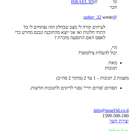
ISRAEL3D
חבר
wrote:
@asher_32
לעיתים קורה לי מצב שבחלון הזה נפתחים לי כל
התתי חלונות ואז אני יוצא מהתוכנה ונכנס מחדש כדי
לאפס האם התופעה מוכרת ?
היי,
יכול להעלות צילומסך?
מאת
תגובות
מוצגות 2 תגובות – 1 עד 2 (מתוך 2 סה״כ)
הפורום 'פורום ויריי' נסגר לדיונים ולתגובות חדשות.
בואו נדבר
info@israel3d.co.il
1599-500-180
יצירת קשר
WhatsApp