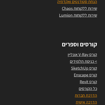
הנחת סטודנטים ואקדמיה
שירות ללקוחות Chaos
שירות ללקוחות Lumion
קורסים וספרים
קורס V-Ray אונליין
> כניסת תלמידים
קורס SketchUp
קורס Enscape
קורס Revit
כל הקורסים
הדרכת חברות
הדרכה אישית