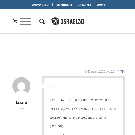
הרשמה
התחברות
ההזמנות שלי
איפוס סיסמה
#4714
26 ביוני 2016 בשעה 8:43
בס"ד
שלום אשמח אם תוכלו לעזור לי . אני מחפש
lazaro
שולחנות בר וכל מה שקשור לבר משקאות ( כמו
חבר
כן גם קומפוננטים של שולחנות לארועים
(חתונות )
תודה אלון