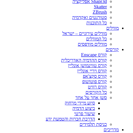
Shapr3d אפליקציה
Skatter
ZBrush
סטודנטים ואקדמיה
כל התוכנות
מודלים
מודלים עירוניים – ישראל
כל המודלים
מודלים מודפסים
קורסים
קורס Enscape
קורס ההדמיה האדריכלית
קורס טווינמושן אונליין
קורס ויריי אונליין
קורס סקצ'אפ
קורס פוטושופ
קורס רוויט
כל הקורסים
סשן אחד על אחד
סיוע מיידי מרחוק
ביצוע הדמיה
שיעור פרטי
הדרכת חברות והטמעת ידע
כניסת תלמידים
מדריכים