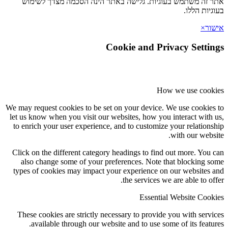
זה משתמש בעוגיות. גלישה באתר הינה הסכמה מצדך לשימוש
יות הללו.
ר
×
Cookie and Privacy Setti
How we use coo
We may request cookies to be set on your device. We use cookie
let us know when you visit our websites, how you interact with
to enrich your user experience, and to customize your relation
with our webs
Click on the different category headings to find out more. You
also change some of your preferences. Note that blocking 
types of cookies may impact your experience on our websites
the services we are able to of
Essential Website Coo
These cookies are strictly necessary to provide you with serv
available through our website and to use some of its featu