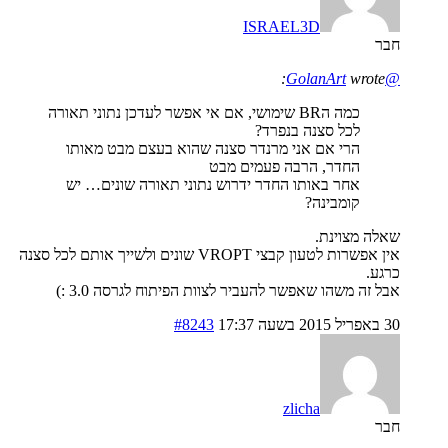
ISRAEL3D
חבר
wrote:
@GolanArt
כמה הBR שימושי, אם אי אפשר לעדכן נתוני תאורה
לכל סצנה בנפרד?
הרי אם אני מרנדר סצנה שהוא בעצם מבט מאותו
החדר, הרבה פעמים מבט
אחר באותו החדר ידרוש נתוני תאורה שונים… יש
קומבינה?
שאלה מצוינת.
אין אפשרות לטעון קבצי VROPT שונים ולשייך אותם לכל סצנה
כרגע.
אבל זה משהו שאפשר להעביר לצוות הפיתוח לגרסה 3.0 :)
30 באפריל 2015 בשעה 17:37
#8243
zlicha
חבר