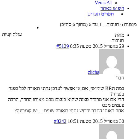
Veras AI
חיפוש באתר
תפריט
תפריט
עד 6 (מתוך 6 סה״כ)
עגלת קניות
מאת
תגובות
29 באפריל 2015 בשעה 8:35
#5129
zlicha
חבר
כמה הBR שימושי, אם אי אפשר לעדכן נתוני תאורה לכל סצנה
בנפרד?
הרי אם אני מרנדר סצנה שהוא בעצם מבט מאותו החדר, הרבה
פעמים מבט
אחר באותו החדר ידרוש נתוני תאורה שונים… יש קומבינה?
30 באפריל 2015 בשעה 10:51
#8242