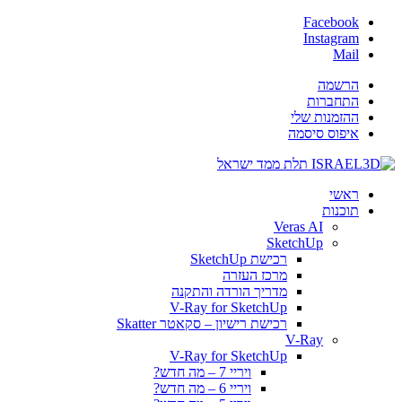
Facebook
Instagram
Mail
הרשמה
התחברות
ההזמנות שלי
איפוס סיסמה
ראשי
תוכנות
Veras AI
SketchUp
רכישת SketchUp
מרכז העזרה
מדריך הורדה והתקנה
V-Ray for SketchUp
רכישת רישיון – סקאטר Skatter
V-Ray
V-Ray for SketchUp
ויריי 7 – מה חדש?
ויריי 6 – מה חדש?