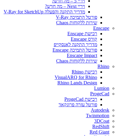
ויריי 5 – מה חדש?
ויריי Next – מה חדש?
מדריך התקנה והפעלה V-Ray for SketchUp
פורטל התמיכה V-Ray
שירות ללקוחות Chaos
Enscape
רכישת Enscape
קורס Enscape
מדריך התקנה לאנסקייפ
פורטל התמיכה Enscape
Enscape Impact
שירות ללקוחות Chaos
Rhino
רכישת Rhino
VisualARQ for Rhino
Rhino Lands Design
Lumion
ProgeCad
רכישת ProgeCad
פורטל עזרה פרוגקאד
Autodesk
Twinmotion
3DCoat
RedShift
Red Giant