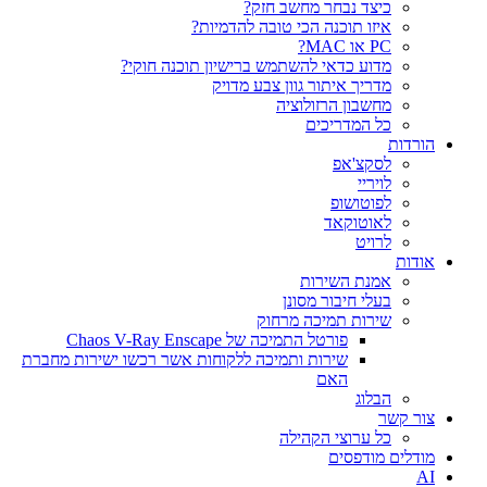
כיצד נבחר מחשב חזק?
איזו תוכנה הכי טובה להדמיות?‎‎
PC או MAC?
מדוע כדאי להשתמש ברישיון תוכנה חוקי?
מדריך איתור גוון צבע מדויק
מחשבון הרזולוציה
כל המדריכים
הורדות
לסקצ'אפ
לויריי
לפוטושופ
לאוטוקאד
לרויט
אודות
אמנת השירות
בעלי חיבור מסונן
שירות תמיכה מרחוק
פורטל התמיכה של Chaos V-Ray Enscape
שירות ותמיכה ללקוחות אשר רכשו ישירות מחברת
האם
הבלוג
צור קשר
כל ערוצי הקהילה
מודלים מודפסים
AI