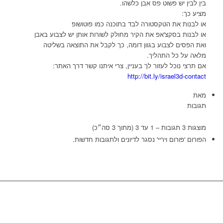
בין לבין יש פשוט פס אבן כלשהו.
מציע כך:
או לבנות את הטקסטורה לבד בתוכנה כמו פוטושופ
או לבנות בסקצ'אפ את הקיר מחולק לשורות אותן יש לצבוע באבן
ואת הפסים לצבוע בגוון דומה, כך לקבל את התוצאה בשליטה
מלאה על כל התהליך.
אם תרצי נוכל לעזור לך בעניין, צרי איתנו קשר דרך האתר:
http://bit.ly/israel3d-contact
מאת
תגובות
מוצגות 3 תגובות – 1 עד 3 (מתוך 3 סה״כ)
הפורום 'פורום ויריי' נסגר לדיונים ולתגובות חדשות.
בואו נדבר