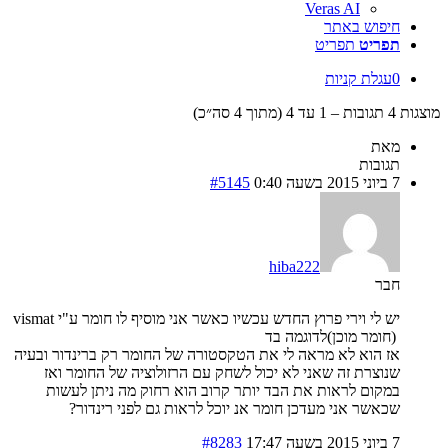
Veras AI
חיפוש באתר
תפריט
תפריט
0
עגלת קניות
מוצגות 4 תגובות – 1 עד 4 (מתוך 4 סה״כ)
מאת
תגובות
7 ביוני 2015 בשעה 0:40
#5145
hiba222
חבר
יש לי וירי פרוץ החדש עכשיו כאשר אני מוסיף לו חומר ע"י vismat
(חומר מוכן)לדוגמה בד
אז הוא לא מראה לי את הטקסטורה של החומר רק ברינדור ובעיה
שנוצרת זה שאני לא יכול לשחק עם הרזולוציה של החומר ואז
במקום לראות את הבד יותר קרוב הוא רחוק מה ניתן לעשות
שכאשר אני מעדכן חומר אנ יוכל לראות גם לפני רינדור?
7 ביוני 2015 בשעה 17:47
#8283