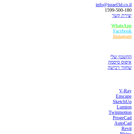
info@israel3d.co.il
1599-500-180
יצירת קשר
WhatsApp
Facebook
Instagram
איזור לקוחות
החשבון שלי
איפוס סיסמה
שחזור רכישה
חנות התוכנות
V-Ray
Enscape
SketchUp
Lumion
Twinmotion
ProgeCad
AutoCad
Revit
Rhino