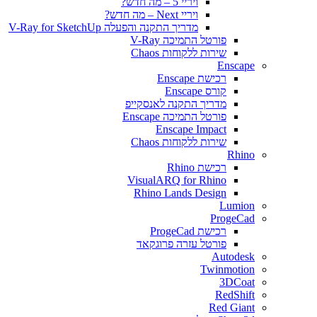
ויריי 5 – מה חדש?
ויריי Next – מה חדש?
מדריך התקנה והפעלה V-Ray for SketchUp
פורטל התמיכה V-Ray
שירות ללקוחות Chaos
Enscape
רכישת Enscape
קורס Enscape
מדריך התקנה לאנסקייפ
פורטל התמיכה Enscape
Enscape Impact
שירות ללקוחות Chaos
Rhino
רכישת Rhino
VisualARQ for Rhino
Rhino Lands Design
Lumion
ProgeCad
רכישת ProgeCad
פורטל עזרה פרוגקאד
Autodesk
Twinmotion
3DCoat
RedShift
Red Giant