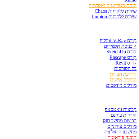
הנחת סטודנטים ואקדמיה
שירות ללקוחות Chaos
שירות ללקוחות Lumion
קורסים וספרים
קורס V-Ray אונליין
> כניסת תלמידים
קורס SketchUp
קורס Enscape
קורס Revit
כל הקורסים
הדרכת חברות
הדרכה אישית
מודלים מודפסים
לגזור ולשמור
קבוצות וואטסאפ
הורדות בחינם
רכישת מחשב חזק
מודלים עירוניים
מחשבון הרזולוציה
תוכנה פיראטית