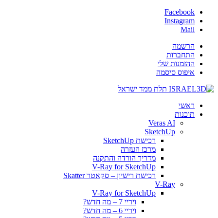
Facebook
Instagram
Mail
הרשמה
התחברות
ההזמנות שלי
איפוס סיסמה
ראשי
תוכנות
Veras AI
SketchUp
רכישת SketchUp
מרכז העזרה
מדריך הורדה והתקנה
V-Ray for SketchUp
רכישת רישיון – סקאטר Skatter
V-Ray
V-Ray for SketchUp
ויריי 7 – מה חדש?
ויריי 6 – מה חדש?