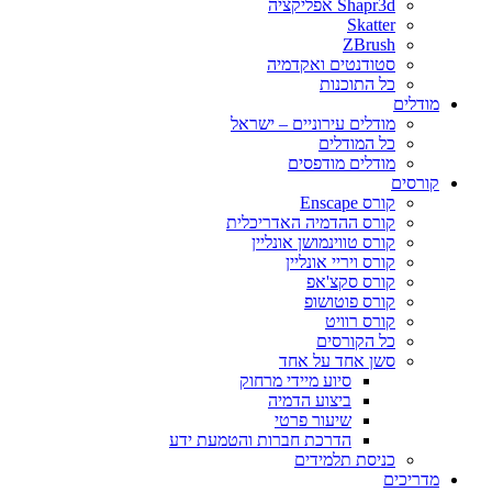
Shapr3d אפליקציה
Skatter
ZBrush
סטודנטים ואקדמיה
כל התוכנות
מודלים
מודלים עירוניים – ישראל
כל המודלים
מודלים מודפסים
קורסים
קורס Enscape
קורס ההדמיה האדריכלית
קורס טווינמושן אונליין
קורס ויריי אונליין
קורס סקצ'אפ
קורס פוטושופ
קורס רוויט
כל הקורסים
סשן אחד על אחד
סיוע מיידי מרחוק
ביצוע הדמיה
שיעור פרטי
הדרכת חברות והטמעת ידע
כניסת תלמידים
מדריכים