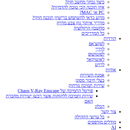
כיצד נבחר מחשב חזק?
איזו תוכנה הכי טובה להדמיות?‎‎
PC או MAC?
מדוע כדאי להשתמש ברישיון תוכנה חוקי?
מדריך איתור גוון צבע מדויק
מחשבון הרזולוציה
כל המדריכים
הורדות
לסקצ'אפ
לויריי
לפוטושופ
לאוטוקאד
לרויט
אודות
אמנת השירות
בעלי חיבור מסונן
שירות תמיכה מרחוק
פורטל התמיכה של Chaos V-Ray Enscape
שירות ותמיכה ללקוחות אשר רכשו ישירות מחברת
האם
הבלוג
צור קשר
כל ערוצי הקהילה
מודלים מודפסים
AI