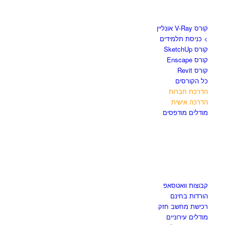
קורסים וספרים
קורס V-Ray אונליין
> כניסת תלמידים
קורס SketchUp
קורס Enscape
קורס Revit
כל הקורסים
הדרכת חברות
הדרכה אישית
מודלים מודפסים
לגזור ולשמור
קבוצות וואטסאפ
הורדות בחינם
רכישת מחשב חזק
מודלים עירוניים