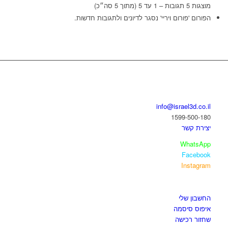
מוצגות 5 תגובות – 1 עד 5 (מתוך 5 סה״כ)
הפורום 'פורום ויריי' נסגר לדיונים ולתגובות חדשות.
בואו נדבר
info@israel3d.co.il
1599-500-180
יצירת קשר
WhatsApp
Facebook
Instagram
איזור לקוחות
החשבון שלי
איפוס סיסמה
שחזור רכישה