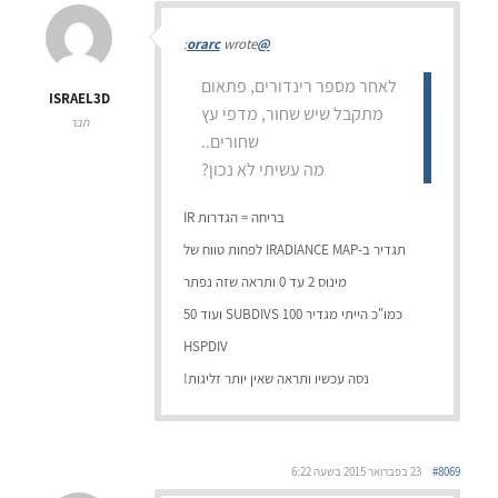
wrote:
@orarc
לאחר מספר רינדורים, פתאום
ISRAEL3D
מתקבל שיש שחור, מדפי עץ
חבר
שחורים..
מה עשיתי לא נכון?
בריחה = הגדרות IR
תגדיר ב-IRADIANCE MAP לפחות טווח של
מינוס 2 עד 0 ותראה שזה נפתר
כמו"כ הייתי מגדיר 100 SUBDIVS ועוד 50
HSPDIV
נסה עכשיו ותראה שאין יותר זליגות!
#8069
23 בפברואר 2015 בשעה 6:22