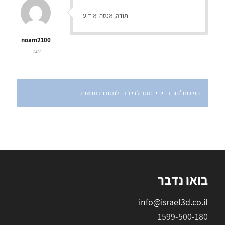
תודה, אנסה ואודיע
noam2100
חבר
הפורום 'פורום ויריי' נסגר לדיונים ולתגובות חדשות.
בואו נדבר
info@israel3d.co.il
1599-500-180