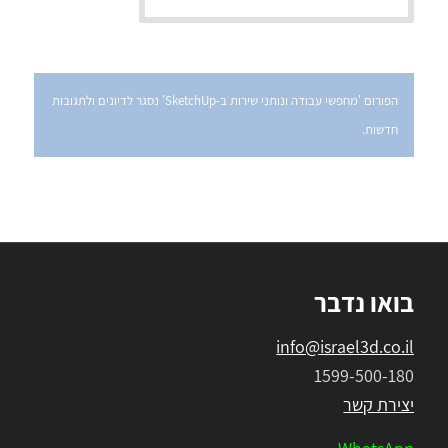
הפורום 'מחפשי עבודה ונותני שירות ב-SketchUp' נסגר לדיונים ולתגובות
חדשות.
בואו נדבר
info@israel3d.co.il
1599-500-180
יצירת קשר