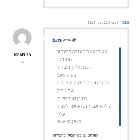
#8328
7 ביולי 2015 בשעה 18:28
wrote:
@itayc
סטודנט צריך עזרה ברינדור
ISRAEL3D
המודל
חבר
והכנת גליון (עבודה
בפוטושופ)
כל זה חייב להעשות עוד היום
(עד מחר)
כמובן שבתשלום
יש לי מחשב חזק ואפשר לעבוד
עליו
0545821860
יפורסם גם בפייסבוק! בהצלחה!