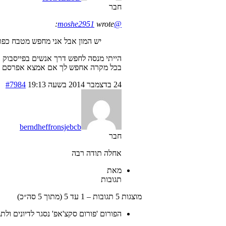
חבר
wrote:
@moshe2951
יש המון אבל אני מחפש מטבח כפר
הייתי מנסה לחפש דרך אנשים בפייסבוק א
בכל מקרה אחפש לך אם אמצא אפרסם כ
24 בדצמבר 2014 בשעה 19:13
#7984
berndheffronsjebcb
חבר
אחלה תודה רבה
מאת
תגובות
מוצגות 5 תגובות – 1 עד 5 (מתוך 5 סה״כ)
הפורום 'פורום סקצ'אפ' נסגר לדיונים ולת