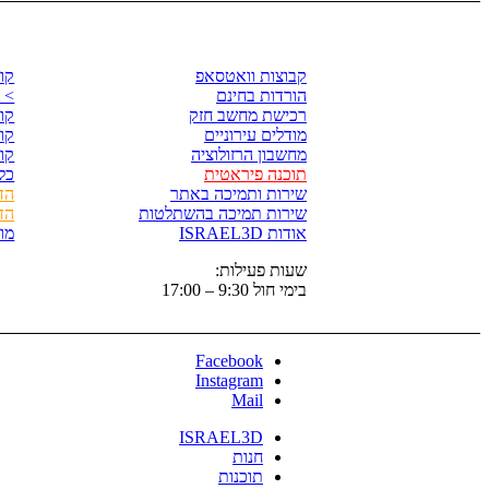
לגזור ולשמור
קו
קבוצות וואטסאפ
קורס Ray
הורדות בחינם
> 
רכישת מחשב חזק
קורס p
מודלים עירוניים
קורס 
מחשבון הרזולוציה
קורס
תוכנה פיראטית
כל
שירות ותמיכה באתר
הד
שירות תמיכה בהשתלטות
הד
אודות ISRAEL3D
מו
שעות פעילות:
בימי חול 9:30 – 17:00
Facebook
Instagram
Mail
ISRAEL3D
חנות
תוכנות