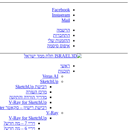
Facebook
Instagram
Mail
הרשמה
התחברות
ההזמנות שלי
איפוס סיסמה
ראשי
תוכנות
Veras AI
SketchUp
רכישת SketchUp
מרכז העזרה
מדריך הורדה והתקנה
V-Ray for SketchUp
רכישת רישיון – סקאטר Skatter
V-Ray
V-Ray for SketchUp
ויריי 7 – מה חדש?
ויריי 6 – מה חדש?