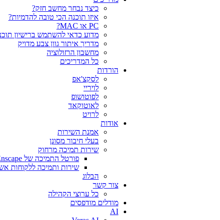
כיצד נבחר מחשב חזק?
איזו תוכנה הכי טובה להדמיות?‎‎
PC או MAC?
מדוע כדאי להשתמש ברישיון תוכנה
מדריך איתור גוון צבע מדויק
מחשבון הרזולוציה
כל המדריכים
הורדות
לסקצ'אפ
לויריי
לפוטושופ
לאוטוקאד
לרויט
אודות
אמנת השירות
בעלי חיבור מסונן
שירות תמיכה מרחוק
פורטל התמיכה של Chaos V-Ray Enscape
שירות ותמיכה ללקוחות אש
הבלוג
צור קשר
כל ערוצי הקהילה
מודלים מודפסים
AI