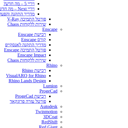
ויריי 5 – מה חדש?
ויריי Next – מה חדש?
מדריך התקנה והפעלה y for SketchUp
פורטל התמיכה V-Ray
שירות ללקוחות Chaos
Enscape
רכישת Enscape
קורס Enscape
מדריך התקנה לאנסקייפ
פורטל התמיכה Enscape
Enscape Impact
שירות ללקוחות Chaos
Rhino
רכישת Rhino
VisualARQ for Rhino
Rhino Lands Design
Lumion
ProgeCad
רכישת ProgeCad
פורטל עזרה פרוגקאד
Autodesk
Twinmotion
3DCoat
RedShift
Red Giant