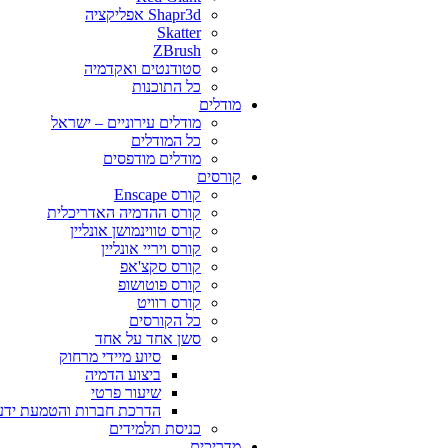
Shapr3d אפליקציה
Skatter
ZBrush
סטודנטים ואקדמיה
כל התוכנות
מודלים
מודלים עירוניים – ישראל
כל המודלים
מודלים מודפסים
קורסים
קורס Enscape
קורס ההדמיה האדריכלית
קורס טווינמושן אונליין
קורס ויריי אונליין
קורס סקצ'אפ
קורס פוטושופ
קורס רוויט
כל הקורסים
סשן אחד על אחד
סיוע מיידי מרחוק
ביצוע הדמיה
שיעור פרטי
הדרכת חברות והטמעת ידע
כניסת תלמידים
מדריכים