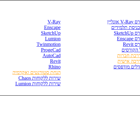
רסים וספרים
חנות התוכנות
V- אונליין
V-Ray
כניסת תלמידים
Enscape
SketchU
SketchUp
Enscape
Lumion
 Revit
Twinmotion
 הקורסים
ProgeCad
רכת חברות
AutoCad
רכה אישית
Revit
דלים מודפסים
Rhino
הנחת סטודנטים ואקדמיה
שירות ללקוחות Chaos
שירות ללקוחות Lumion