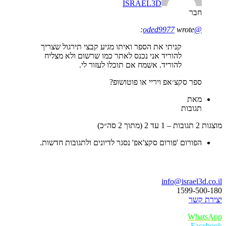
ISRAEL3D
חבר
wrote:
@oded9977
קניתי את הספר ואיתו מגיע קבצי תירגול שצריך
להוריד אני נכנס לאתר כמו שרשום ולא מצליח
להוריד. אשמח אם תוכלו לעזור לי.
ספר סקצ׳אפ ויריי או פוטושופ?
מאת
תגובות
מוצגות 2 תגובות – 1 עד 2 (מתוך 2 סה״כ)
הפורום 'פורום סקצ'אפ' נסגר לדיונים ולתגובות חדשות.
בואו נדבר
info@israel3d.co.il
1599-500-180
יצירת קשר
WhatsApp
Facebook