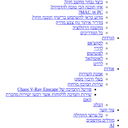
כיצד נבחר מחשב חזק?
איזו תוכנה הכי טובה להדמיות?‎‎
PC או MAC?
מדוע כדאי להשתמש ברישיון תוכנה חוקי?
מדריך איתור גוון צבע מדויק
מחשבון הרזולוציה
כל המדריכים
הורדות
לסקצ'אפ
לויריי
לפוטושופ
לאוטוקאד
לרויט
אודות
אמנת השירות
בעלי חיבור מסונן
שירות תמיכה מרחוק
פורטל התמיכה של Chaos V-Ray Enscape
שירות ותמיכה ללקוחות אשר רכשו ישירות מחברת
האם
הבלוג
צור קשר
כל ערוצי הקהילה
מודלים מודפסים
AI