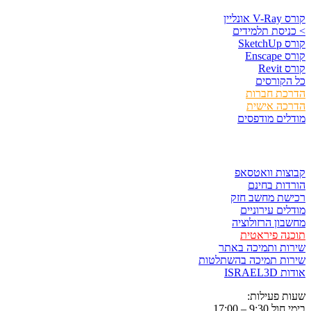
קורס V-Ray אונליין
> כניסת תלמידים
קורס SketchUp
קורס Enscape
קורס Revit
כל הקורסים
הדרכת חברות
הדרכה אישית
מודלים מודפסים
לגזור ולשמור
קבוצות וואטסאפ
הורדות בחינם
רכישת מחשב חזק
מודלים עירוניים
מחשבון הרזולוציה
תוכנה פיראטית
שירות ותמיכה באתר
שירות תמיכה בהשתלטות
אודות ISRAEL3D
שעות פעילות:
בימי חול 9:30 – 17:00