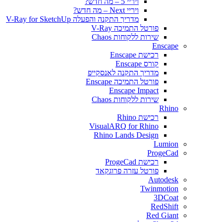
ויריי 5 – מה חדש?
ויריי Next – מה חדש?
מדריך התקנה והפעלה V-Ray for SketchUp
פורטל התמיכה V-Ray
שירות ללקוחות Chaos
Enscape
רכישת Enscape
קורס Enscape
מדריך התקנה לאנסקייפ
פורטל התמיכה Enscape
Enscape Impact
שירות ללקוחות Chaos
Rhino
רכישת Rhino
VisualARQ for Rhino
Rhino Lands Design
Lumion
ProgeCad
רכישת ProgeCad
פורטל עזרה פרוגקאד
Autodesk
Twinmotion
3DCoat
RedShift
Red Giant