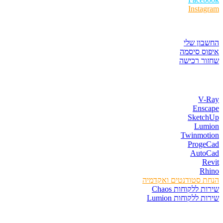
Instagram
איזור לקוחות
החשבון שלי
איפוס סיסמה
שחזור רכישה
חנות התוכנות
V-Ray
Enscape
SketchUp
Lumion
Twinmotion
ProgeCad
AutoCad
Revit
Rhino
הנחת סטודנטים ואקדמיה
שירות ללקוחות Chaos
שירות ללקוחות Lumion
קורסים וספרים