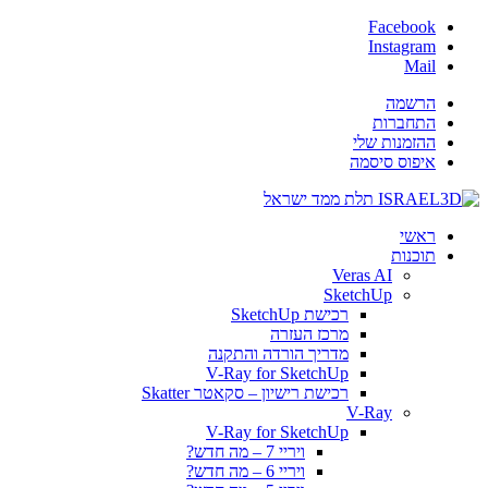
Facebook
Instagram
Mail
הרשמה
התחברות
ההזמנות שלי
איפוס סיסמה
ראשי
תוכנות
Veras AI
SketchUp
רכישת SketchUp
מרכז העזרה
מדריך הורדה והתקנה
V-Ray for SketchUp
רכישת רישיון – סקאטר Skatter
V-Ray
V-Ray for SketchUp
ויריי 7 – מה חדש?
ויריי 6 – מה חדש?