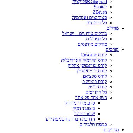
Shapr3d אפליקציה
Skatter
ZBrush
סטודנטים ואקדמיה
כל התוכנות
מודלים
מודלים עירוניים – ישראל
כל המודלים
מודלים מודפסים
קורסים
קורס Enscape
קורס ההדמיה האדריכלית
קורס טווינמושן אונליין
קורס ויריי אונליין
קורס סקצ'אפ
קורס פוטושופ
קורס רוויט
כל הקורסים
סשן אחד על אחד
סיוע מיידי מרחוק
ביצוע הדמיה
שיעור פרטי
הדרכת חברות והטמעת ידע
כניסת תלמידים
מדריכים