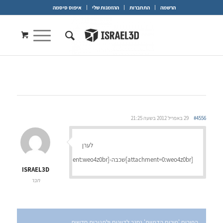
הרשמה
התחברות
ההזמנות שלי
איפוס סיסמה
#4556
29 באפריל 2012 בשעה 21:25
לערן
[attachment=0:weo4z0br]שכבה-4W850.jpg[/attachment:weo4z0br]
ISRAEL3D
חבר
הפורום 'פורום הדמיות' נסגר לדיונים ולתגובות חדשות.