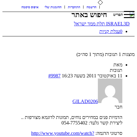
איפוס סיסמה
ההזמנות שלי
התחברות
הרשמה
חיפוש באתר
תפריט
עגלת קניות
0
מוצגות 1 תגובות (מתוך 1 ס
מאת
תגובות
#9987
11 באוקטובר 2011 בשעה 16:23
GILAD0206
חבר
הדמיות פנים במחירים נוחים, תמונות לדוגמא מצורפות ..
ליצירת קשר גלעד: 054-7755402
http://www.youtube.com/watch?
סרטוני הדגמה: