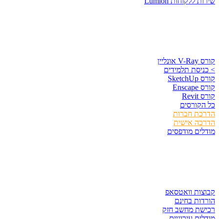
שירות ללקוחות Lumi
קורסים וספרי
קורס V-Ray אונ
> כניסת תלמידי
קורס Sketc
קורס Ensc
קורס Rev
כל הקורסי
הדרכת חברו
הדרכה אישי
מודלים מודפסי
לגזור ולשמו
קבוצות וואטסא
הורדות בחינ
רכישת מחשב חז
מודלים עירוניי