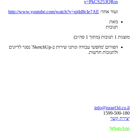
v=PkCS253QRos
http://www.youtube.com/watch?v=qjdd8cIe7AE
ועוד אחד:
מאת
תגובות
מוצגות 1 תגובות (מתוך 1 ס
הפורום 'מחפשי עבודה ונותני שירות ב-SketchUp' נסגר לדיונים
ולתגובות חדשות.
בואו נדב
info@israel3d.co.i
1599-500-18
יצירת קש
WhatsAp