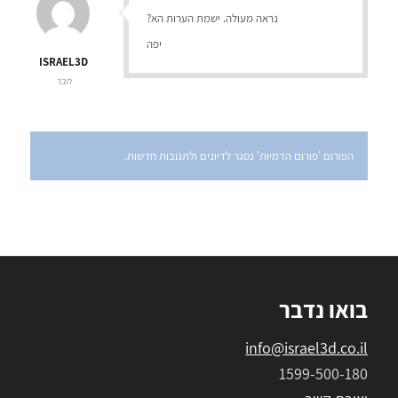
נראה מעולה. ישמת הערות הא?
יפה
ISRAEL3D
חבר
הפורום 'פורום הדמיות' נסגר לדיונים ולתגובות חדשות.
בואו נדבר
info@israel3d.co.il
1599-500-180