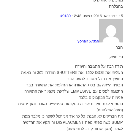
בהצלחה
15 בפברואר 2016 בשעה 12:48
#9139
yohai157359
חבר
היי משה,
תודה רבה על התגובה והעזרה
העליתי את הISO ל120 ואת הSHUTTER הורדתי ל30 זה באמת
החשיך את הכל מסביב למעט הבר
הבעיה הייתה גם בסוג התאורה אז החלפתי את התאורה בבר
התצוגה לפסים עם EMMESIVE שלדעתי משאיר את התאורה
פנימית על הבקבוקים בלבד
הוספתי קצת תאורת אווירה במקומות ספציפיים בגובה נמוך יחסית
(מעל השולחנות)
את הבריקים לא הבנתי כל כך איך אני יכול לשפר כי מלבד מפת
BUMP כשהוספתי מפת DISPLACMENT זה תקע את ההדמיה
לגמרי (מסך שחור קרוב לחצי שעה)