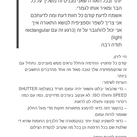
יותר ובכל תאורה שאני מכניס זה משליך על כל
הבר ומאיר אותו לגמרי.
אשמח לדעת קודם כל חוות דעת ומה לדעתכם
אני צריך לשפר וספציפית לנושא התאורה איך
אני יכול להתגבר על זה (כרגע זה עם rectangular
light)
תודה רבה
היי לירון,
קודם כל סחטיין- ההדמיה והחלל נראים ממש מעניינים. נתחיל עם
זה שהקומפוזיציה שלך טובה מאוד וזה אחד מהדברים החשובים
ביותר.
הערות לשיפור:
– כדי שהבאר יבלוט והשאר יהיה עמום תוריד במצלמה SHUTTER
SPEED ותעלה ISO. לא אנקוב בערכים מדוייקים, נסה עם כמה
רינדורי סקיצה ותעלה לנו לראות.
– בהקשר הזה כדאי להימנע מתאורות חזקות מדי מעל החלק
שאמור להיות עמום.
– כדאי להשקיע קצת יותר בטקסטורה של הלבנים החומות שהיא די
שולטת שם בכל הדפנות וכן בכל מה שקרוב לנקודת הצילום.
מחכים לראות שיפור.