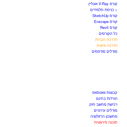
קורס V-Ray אונליין
> כניסת תלמידים
קורס SketchUp
קורס Enscape
קורס Revit
כל הקורסים
הדרכת חברות
הדרכה אישית
מודלים מודפסים
לגזור ולשמור
קבוצות וואטסאפ
הורדות בחינם
רכישת מחשב חזק
מודלים עירוניים
מחשבון הרזולוציה
תוכנה פיראטית