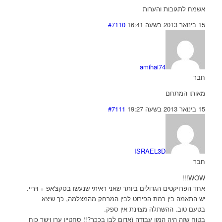
אשמח לתגובות והערות
15 בינואר 2013 בשעה 16:41
#7110
amihai74
חבר
מאותו המתחם
15 בינואר 2013 בשעה 19:27
#7111
ISRAEL3D
חבר
WOW!!!
אחד הפרויקטים הגדולים ביותר שאני ראיתי שנעשו בסקצ'אפ + ויריי.
יש התאמה בין רמת הפירוט לבין המרחק מהמצלמה, כך שיצא
בטעם טוב. ההשתלה מצוינת אין ספק.
בטוח שזה היה המון עבודה (אדום לבן בככר?!) סחטיין ערן וישר כוח