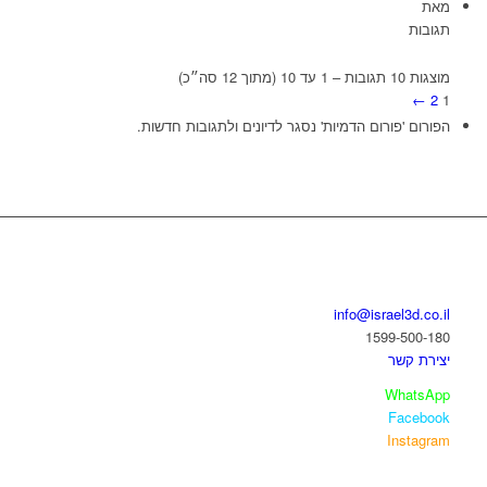
מאת
תגובות
מוצגות 10 תגובות – 1 עד 10 (מתוך 12 סה״כ)
←
2
1
הפורום 'פורום הדמיות' נסגר לדיונים ולתגובות חדשות.
בואו נדבר
info@israel3d.co.il
1599-500-180
יצירת קשר
WhatsApp
Facebook
Instagram
איזור לקוחות