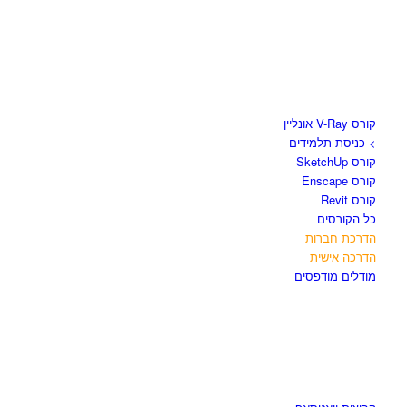
קורסים וספרים
קורס V-Ray אונליין
> כניסת תלמידים
קורס SketchUp
קורס Enscape
קורס Revit
כל הקורסים
הדרכת חברות
הדרכה אישית
מודלים מודפסים
לגזור ולשמור