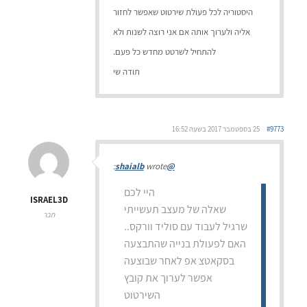
היסטוריה לכל פעולת שירטוט שאפשר לחזור
אליה ולערוך אותה אם אני רוצה לשנות ולא
להתחיל לשרטט מחדש כל פעם.
תודה שי
#9773
25 בספטמבר 2017 בשעה 16:52
wrote:
@shaialb
היי לכם
ISRAEL3D
שאלה של מעצב תעשייתי
חבר
שרגיל לעבוד עם סוליד וורקס..
האם לפעולת בנייה שהתבצעה
בסקאטצ אפ לאחר שבוצעה
אפשר לערוך את קובץ
השירטוט