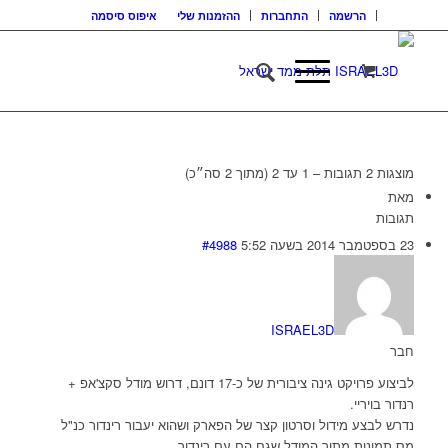
הרשמה
התחברות
ההזמנות שלי
איפוס סיסמה
מוצגות 2 תגובות – 1 עד 2 (מתוך 2 סה״כ)
מאת
תגובות
23 בספטמבר 2014 בשעה 5:52
#4988
ISRAEL3D
חבר
לביצוע פרויקט גינה ציבורית של כ-17 דונם, דרוש מודל סקצ'אפ +
רנדור בויריי.
נדרש לבצע מידול וסרטון קצר של הפארק ושהוא יעבור רינדור כנ"ל
מס תמונות מתוך המודל שגם הם עם רינדור.