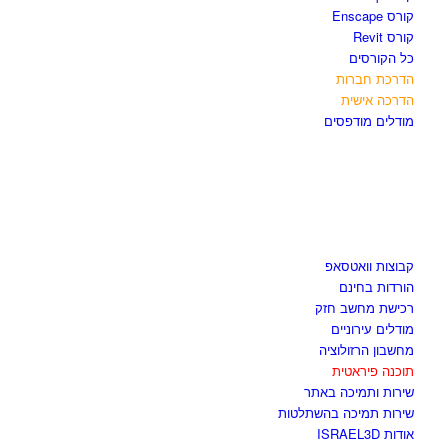
קורס Enscape
קורס Revit
כל הקורסים
הדרכת חברות
הדרכה אישית
מודלים מודפסים
לגזור ולשמור
קבוצות וואטסאפ
הורדות בחינם
רכישת מחשב חזק
מודלים עירוניים
מחשבון הרזולוציה
תוכנה פיראטית
שירות ותמיכה באתר
שירות תמיכה בהשתלטות
אודות ISRAEL3D