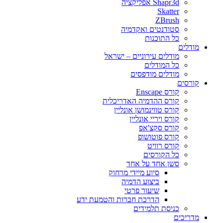
Shapr3d אפליקציה
Skatter
ZBrush
סטודנטים ואקדמיה
כל התוכנות
מודלים
מודלים עירוניים – ישראל
כל המודלים
מודלים מודפסים
קורסים
קורס Enscape
קורס ההדמיה האדריכלית
קורס טווינמושן אונליין
קורס ויריי אונליין
קורס סקצ'אפ
קורס פוטושופ
קורס רוויט
כל הקורסים
סשן אחד על אחד
סיוע מיידי מרחוק
ביצוע הדמיה
שיעור פרטי
הדרכת חברות והטמעת ידע
כניסת תלמידים
מדריכים