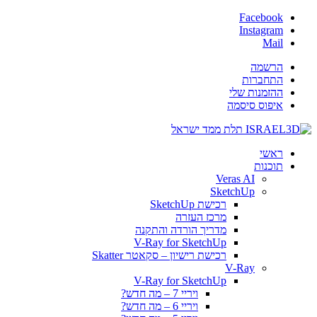
Facebook
Instagram
Mail
הרשמה
התחברות
ההזמנות שלי
איפוס סיסמה
ראשי
תוכנות
Veras AI
SketchUp
רכישת SketchUp
מרכז העזרה
מדריך הורדה והתקנה
V-Ray for SketchUp
רכישת רישיון – סקאטר Skatter
V-Ray
V-Ray for SketchUp
ויריי 7 – מה חדש?
ויריי 6 – מה חדש?