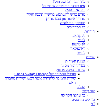
כיצד נבחר מחשב חזק?
איזו תוכנה הכי טובה להדמיות?‎‎
PC או MAC?
מדוע כדאי להשתמש ברישיון תוכנה חוקי?
מדריך איתור גוון צבע מדויק
מחשבון הרזולוציה
כל המדריכים
הורדות
לסקצ'אפ
לויריי
לפוטושופ
לאוטוקאד
לרויט
אודות
אמנת השירות
בעלי חיבור מסונן
שירות תמיכה מרחוק
פורטל התמיכה של Chaos V-Ray Enscape
שירות ותמיכה ללקוחות אשר רכשו ישירות מחברת
האם
הבלוג
צור קשר
כל ערוצי הקהילה
מודלים מודפסים
AI