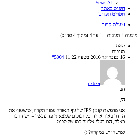
Veras AI
חיפוש באתר
תפריט
תפריט
0
עגלת קניות
מוצגות 4 תגובות – 1 עד 4 (מתוך 4 סה״כ)
מאת
תגובות
16 בפברואר 2016 בשעה 11:22
#5304
natika
חבר
הי,
אני מחפשת קובץ IES של גוף תאורה צמוד תקרה, שישטוף את
החדר באור אחיד. כל הגופים שמצאתי עד עכשיו – ויש הרבה
כאלה, הם בעלי אלומה כמו של ספוט.
למישהו יש במקרה? :)