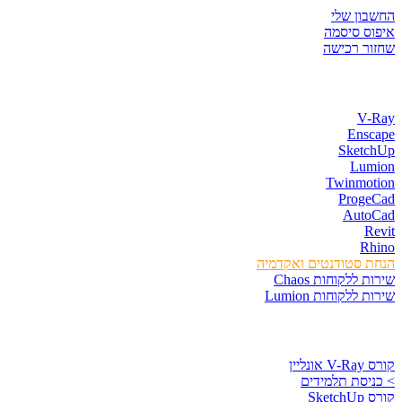
החשבון שלי
איפוס סיסמה
שחזור רכישה
חנות התוכנות
V-Ray
Enscape
SketchUp
Lumion
Twinmotion
ProgeCad
AutoCad
Revit
Rhino
הנחת סטודנטים ואקדמיה
שירות ללקוחות Chaos
שירות ללקוחות Lumion
קורסים וספרים
קורס V-Ray אונליין
> כניסת תלמידים
קורס SketchUp