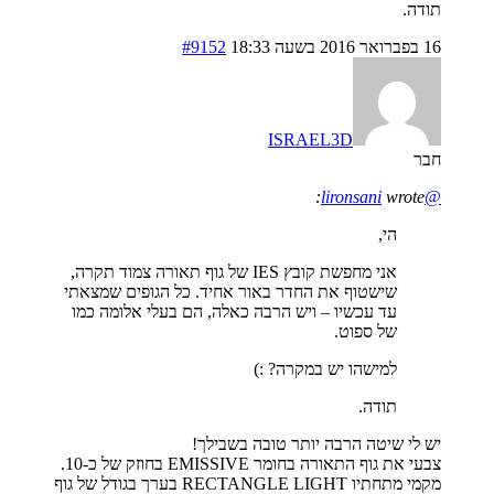
תודה.
16 בפברואר 2016 בשעה 18:33
#9152
ISRAEL3D
חבר
wrote:
@lironsani
הי,
אני מחפשת קובץ IES של גוף תאורה צמוד תקרה,
שישטוף את החדר באור אחיד. כל הגופים שמצאתי
עד עכשיו – ויש הרבה כאלה, הם בעלי אלומה כמו
של ספוט.
למישהו יש במקרה? :)
תודה.
יש לי שיטה הרבה יותר טובה בשבילך!
צבעי את גוף התאורה בחומר EMISSIVE בחוזק של כ-10.
מקמי מתחתיו RECTANGLE LIGHT בערך בגודל של גוף