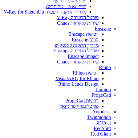
ויריי 5 – מה חדש?
ויריי Next – מה חדש?
מדריך התקנה והפעלה V-Ray for SketchUp
פורטל התמיכה V-Ray
שירות ללקוחות Chaos
Enscape
רכישת Enscape
קורס Enscape
מדריך התקנה לאנסקייפ
פורטל התמיכה Enscape
Enscape Impact
שירות ללקוחות Chaos
Rhino
רכישת Rhino
VisualARQ for Rhino
Rhino Lands Design
Lumion
ProgeCad
רכישת ProgeCad
פורטל עזרה פרוגקאד
Autodesk
Twinmotion
3DCoat
RedShift
Red Giant