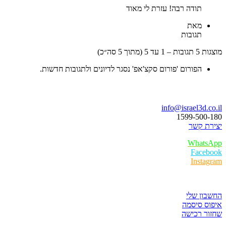
תודה רבה! עזרת לי מאוד
מאת
תגובות
עד 5 (מתוך 5 סה״כ)
הפורום 'פורום סקצ'אפ' נסגר לדיונים ולתגובות חדשות.
ו נדבר
info@israel3d.c
1599-500
ת קשר
Whats
Faceb
Insta
ר לקוחות
ון שלי
ס סיסמה
ר רכישה