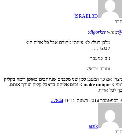
ISRAEL3D
חבר
wrote:
@digorker
מלבן רגיל? לא ציינתי מקודם אבל כל אריח הוא
קבוצה….
נ.ב אני גבר
ותודה מראש
מצוין אם כך המצב:
סמן שני מלבנים שנחתכים באופן דומה בקליק
ימני > make unique > נכנס אליהם בדאבל קליק ועורך אותם.
כך לכל אריח.
3 בספטמבר 2014 בשעה 16:15
#7844
arsik
חבר