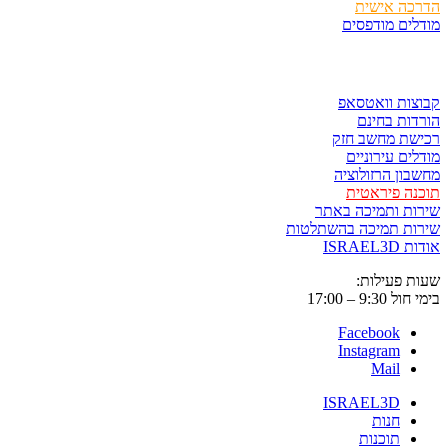
כה אישית
ים מודפסים
ר ולשמור
ות וואטסאפ
ות בחינם
שת מחשב חזק
ים עירוניים
ון הרזולוציה
ה פיראטית
ת ותמיכה באתר
ות תמיכה בהשתלטות
ISRAE
 פעילות:
9:3 – 17:00
Facebook
Instagram
Mail
ISRAEL3D
חנות
תוכנות