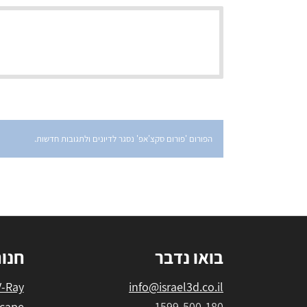
הפורום 'פורום סקצ'אפ' נסגר לדיונים ולתגובות חדשות.
בואו נדבר
חנו
V-Ray
info@israel3d.co.il
cape
1599-500-180