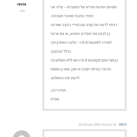
revie
מופיעה הודעת שדרוג של המערכת – עליה אני
חבר
תמיד כותבת שאינני מעונינת.
רציתי לדעת מה קורה עם הויריי במצב שארצה
כן לבצע את השדרוג המוצע, או אם ארצה
לשדרג לסאצאפ 8 פרו – (ולגבי האחרון איך
בכלל מבוצע).
בנוסף האם סקאצאפ 8 פרו הוא ללא תשלום (כי
מדובר בגרסה ישנה) או שכן, ואם כן אשמח
לדעת מהו התשלום.
תודה רבה,
אפרת
#8075
19 בפברואר 2015 בשעה 10:18