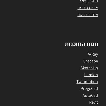
החשבון שלי
איפוס סיסמה
שחזור רכישה
חנות התוכנות
V-Ray
Enscape
SketchUp
Lumion
Twinmotion
ProgeCad
AutoCad
Revit