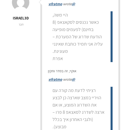
wrote:
@efratmo
היי משה,
ISRAEL3D
כאשר נכנסים לסקאצאפ (8
חבר
בחינם) לפעמים מופיעה
הודעת שדרוג של המערכת –
עליה אני תמיד כותבת שאינני
מעונינת.
אפרת
אוקיי, זה בסדר ותקין
wrote:
@efratmo
רציתי לדעת מה קורה עם
הויריי במצב שארצה כן לבצע
את השדרוג המוצע, או אם
ארצה לשדרג לסאצאפ 8 פרו –
(ולגבי האחרון איך בכלל
מבוצע).