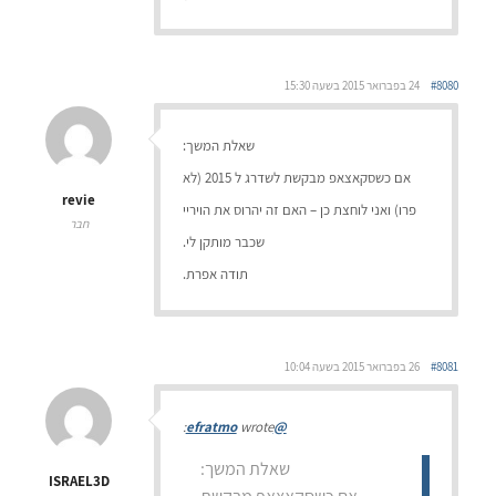
#8080
24 בפברואר 2015 בשעה 15:30
שאלת המשך:
אם כשסקאצאפ מבקשת לשדרג ל 2015 (לא
revie
פרו) ואני לוחצת כן – האם זה יהרוס את הויריי
חבר
שכבר מותקן לי.
תודה אפרת.
#8081
26 בפברואר 2015 בשעה 10:04
wrote:
@efratmo
שאלת המשך:
ISRAEL3D