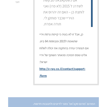
אם כשסקאצאפ מבקשת
חבר
לשדרג ל 2015 (לא פרו) ואני
לוחצת כן – האם זה יהרוס את
הויריי שכבר מותקן לי.
תודה אפרת.
כן, אבל זו לא בעיה כי קיימת גרסת ויריי
שתואמת ל2015 ומבוססת 64 ביט.
אם תצטרכי עזרה בהתקנה את יכולה לשלוח
אלינו טופס תמיכה מהאתר השותף של ויריי
ישראל:
http://v-ray.co.il/contact/support-
form/
הפורום 'פורום סקצ'אפ' נסגר לדיונים ולתגובות חדשות.