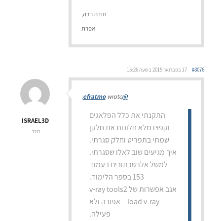
תודה רבה,
אפרת
#8076
17 בפברואר 2015 בשעה 15:26
wrote:
@efratmo
התקנתי את כלל הפלאגים
ISRAEL3D
וקפצו מלא חלונות את חלקן
חבר
שמתי בתפריט וחלק סגרתי.
איך מגיעים שוב לאלו שסגרתי.
למשל אלו שכתובים בעמוד
153 בספר הלימוד.
אגב אפשרות של v-ray tools2
– load v-ray אפורה ולא
פעילה.