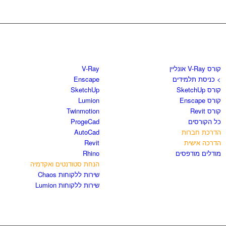
קורסים וספרים
חנות התוכנות
קורס V-Ray אונליין
V-Ray
> כניסת תלמידים
Enscape
קורס SketchUp
SketchUp
קורס Enscape
Lumion
קורס Revit
Twinmotion
כל הקורסים
ProgeCad
הדרכת חברות
AutoCad
הדרכה אישית
Revit
מודלים מודפסים
Rhino
הנחת סטודנטים ואקדמיה
שירות ללקוחות Chaos
שירות ללקוחות Lumion