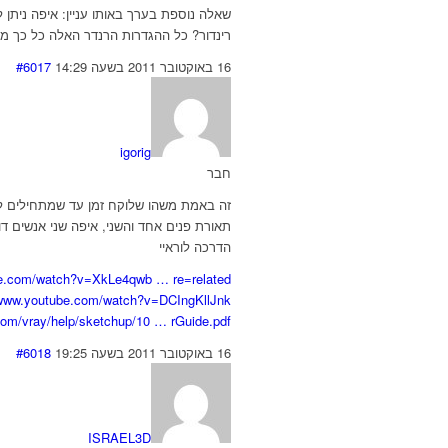
שאלה נוספת בערך באותו עניין: איפה ניתן 
רינדור? כל ההגדרות הרנדר האלה כל כך מ
16 באוקטובר 2011 בשעה 14:29
#6017
igorig
חבר
זה באמת משהו שלוקח זמן עד שמתחילים לה
תאורת פנים אחד והשני, איפה שני אנשים דוג
הדרכה לוראיי
be.com/watch?v=XkLe4qwb … re=related
/www.youtube.com/watch?v=DCIngKllJnk
.com/vray/help/sketchup/10 … rGuide.pdf
16 באוקטובר 2011 בשעה 19:25
#6018
ISRAEL3D