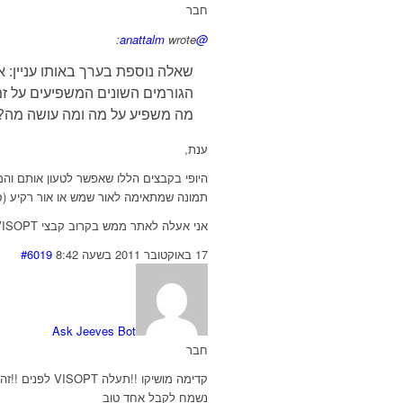
חבר
wrote:
@anattalm
שאלה נוספת בערך באותו עניין: א
הגורמים השונים המשפיעים על זמ
מה משפיע על מה ומה עושה מה?
ענת,
תמונה שמתאימה לאור שמש או אור רקיע (סק
אני אעלה לאתר ממש בקרוב קבצי VISOPT שהם קבצי הגדרות סביבה. אפרסם את הקישור לקבצים תחת הורדות.
17 באוקטובר 2011 בשעה 8:42
#6019
Ask Jeeves Bot
חבר
קדימה מושיקו !!תעלה VISOPT לפנים !!זה כבר מעצבן ברמות הריבוי שיטות לרינדור פנים
נשמח לקבל אחד טוב