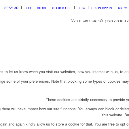
 שימוש
מדיניות פרטיות
אודות
הדרכת חברות
תוכנות
חנות
ISRAEL3D
 הסכמה מצדך לשימוש בעוגיות הללו.
to let us know when you visit our websites, how you interact with us, to enri
ange some of your preferences. Note that blocking some types of cookies may 
These cookies are strictly necessary to provide yo
g them will have impact how our site functions. You always can block or delet
this website. Bu
ain and again kindly allow us to store a cookie for that. You are free to opt ou