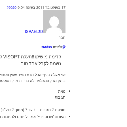
17 באוקטובר 2011 בשעה 9:04
#6020
ISRAEL3D
חבר
wrote:
@ruslan
קדימה מושיקו !!תעלה VISOPT לפנים !!זה כבר מעצבן ברמות הריבוי שיטות לרינדור פנים
נשמח לקבל אחד טוב
אני אעלה בכיף אבל תדע תמיד שאין נוסחא 
בוהק מדי, המצלמה לא בהירה מדי, האסטמ
מאת
תגובות
מוצגות 7 תגובות – 1 עד 7 (מתוך 7 סה״כ)
הפורום 'פורום ויריי' נסגר לדיונים ולתגובות 