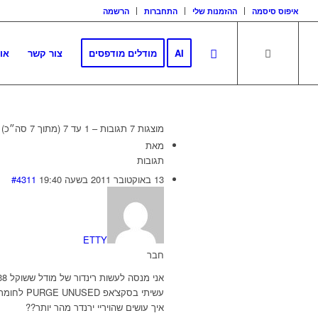
איפוס סיסמה
ההזמנות שלי
התחברות
הרשמה
AI
מודלים מודפסים
צור קשר
או
מוצגות 7 תגובות – 1 עד 7 (מתוך 7 סה״כ)
מאת
תגובות
13 באוקטובר 2011 בשעה 19:40
#4311
ETTY
חבר
אני מנסה לעשות רינדור של מודל ששוקל 38 מגה. אני יודע שזה יחסית הרבה אבל אני רוצה לקצר את הרינדור. כל פעם הוא מתחיל רק אחרי חמש דקות.
עשיתי בסקצ'אפ PURGE UNUSED לחומרים, ולקומפוננטים.
איך עושים שהויריי ירנדר מהר יותר??