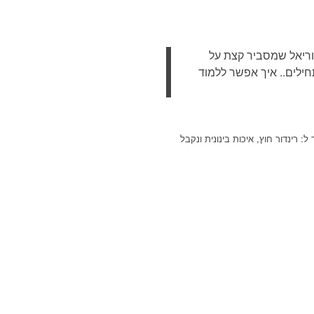
טוריאל שמסביר קצת על
חילים.. איך אפשר ללמוד
טעון אותם והם ישנו את כל ההגדרות בהתאם לאופי הקובץ. למשל אם נטען קובץ VISOPT שמיועד ל: רינדור חוץ, איכות בינונית ונקבל