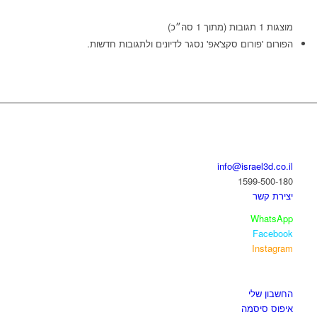
מוצגות 1 תגובות (מתוך 1 סה״כ)
הפורום 'פורום סקצ'אפ' נסגר לדיונים ולתגובות חדשות.
בואו נדבר
info@israel3d.co.il
1599-500-180
יצירת קשר
WhatsApp
Facebook
Instagram
איזור לקוחות
החשבון שלי
איפוס סיסמה