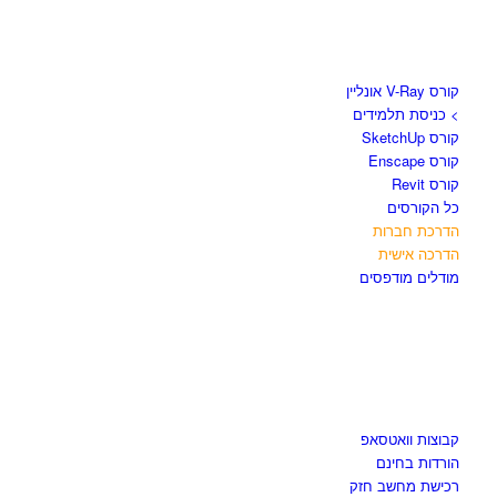
קורסים וספרים
קורס V-Ray אונליין
> כניסת תלמידים
קורס SketchUp
קורס Enscape
קורס Revit
כל הקורסים
הדרכת חברות
הדרכה אישית
מודלים מודפסים
לגזור ולשמור
קבוצות וואטסאפ
הורדות בחינם
רכישת מחשב חזק