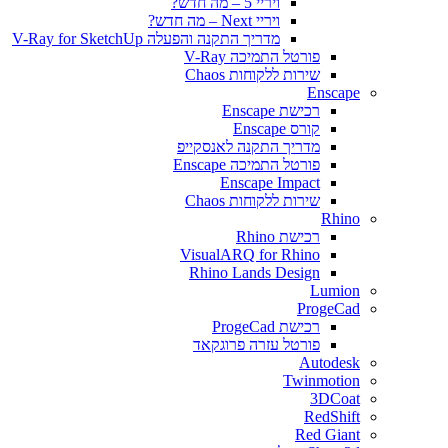
ויריי 5 – מה חדש?
ויריי Next – מה חדש?
מדריך התקנה והפעלה V-Ray for SketchUp
פורטל התמיכה V-Ray
שירות ללקוחות Chaos
Enscape
רכישת Enscape
קורס Enscape
מדריך התקנה לאנסקייפ
פורטל התמיכה Enscape
Enscape Impact
שירות ללקוחות Chaos
Rhino
רכישת Rhino
VisualARQ for Rhino
Rhino Lands Design
Lumion
ProgeCad
רכישת ProgeCad
פורטל עזרה פרוגקאד
Autodesk
Twinmotion
3DCoat
RedShift
Red Giant