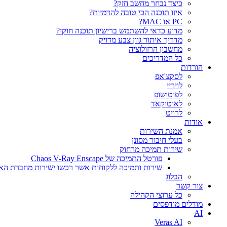
כיצד נבחר מחשב חזק?
איזו תוכנה הכי טובה להדמיות?‎‎
PC או MAC?
מדוע כדאי להשתמש ברישיון תוכנה חוקי?
מדריך איתור גוון צבע מדויק
מחשבון הרזולוציה
כל המדריכים
הורדות
לסקצ'אפ
לויריי
לפוטושופ
לאוטוקאד
לרויט
אודות
אמנת השירות
בעלי חיבור מסונן
שירות תמיכה מרחוק
פורטל התמיכה של Chaos V-Ray Enscape
שירות ותמיכה ללקוחות אשר רכשו ישירות מחברת הא
הבלוג
צור קשר
כל ערוצי הקהילה
מודלים מודפסים
AI
Veras AI