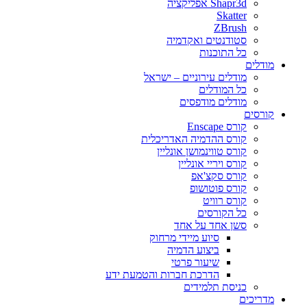
Shapr3d אפליקציה
Skatter
ZBrush
סטודנטים ואקדמיה
כל התוכנות
מודלים
מודלים עירוניים – ישראל
כל המודלים
מודלים מודפסים
קורסים
קורס Enscape
קורס ההדמיה האדריכלית
קורס טווינמושן אונליין
קורס ויריי אונליין
קורס סקצ'אפ
קורס פוטושופ
קורס רוויט
כל הקורסים
סשן אחד על אחד
סיוע מיידי מרחוק
ביצוע הדמיה
שיעור פרטי
הדרכת חברות והטמעת ידע
כניסת תלמידים
מדריכים