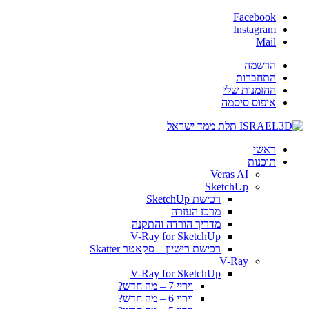
Facebook
Instagram
Mail
הרשמה
התחברות
ההזמנות שלי
איפוס סיסמה
ראשי
תוכנות
Veras AI
SketchUp
רכישת SketchUp
מרכז העזרה
מדריך הורדה והתקנה
V-Ray for SketchUp
רכישת רישיון – סקאטר Skatter
V-Ray
V-Ray for SketchUp
ויריי 7 – מה חדש?
ויריי 6 – מה חדש?