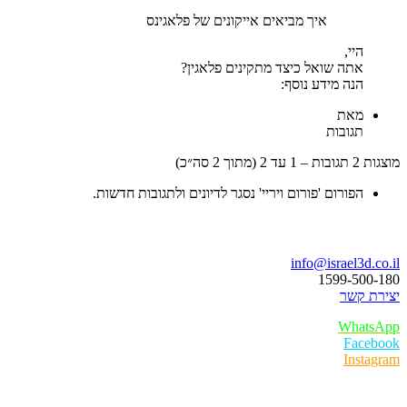
איך מביאים אייקונים של פלאגינס
היי,
אתה שואל כיצד מתקינים פלאגין?
הנה מידע נוסף:
מאת
תגובות
מוצגות 2 תגובות – 1 עד 2 (מתוך 2 סה״כ)
הפורום 'פורום ויריי' נסגר לדיונים ולתגובות חדשות.
בואו נדבר
info@israel3d.co.il
1599-500-180
יצירת קשר
WhatsApp
Facebook
Instagram
איזור לקוחות