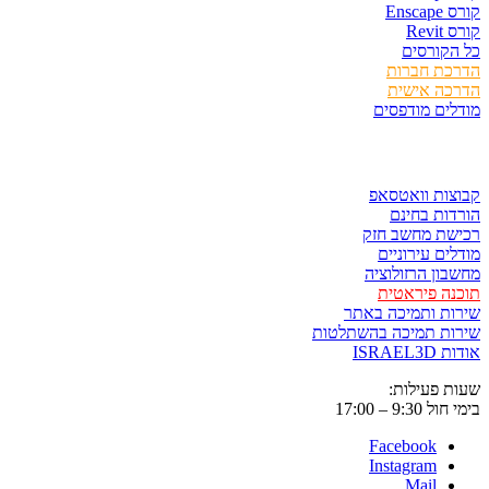
קורס Enscape
קורס Revit
כל הקורסים
הדרכת חברות
הדרכה אישית
מודלים מודפסים
לגזור ולשמור
קבוצות וואטסאפ
הורדות בחינם
רכישת מחשב חזק
מודלים עירוניים
מחשבון הרזולוציה
תוכנה פיראטית
שירות ותמיכה באתר
שירות תמיכה בהשתלטות
אודות ISRAEL3D
שעות פעילות:
בימי חול 9:30 – 17:00
Facebook
Instagram
Mail