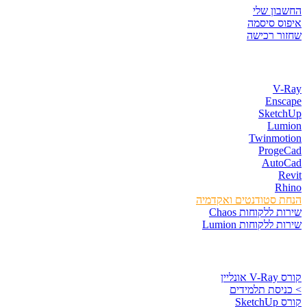
החשבון שלי
איפוס סיסמה
שחזור רכישה
חנות התוכנות
V-Ray
Enscape
SketchUp
Lumion
Twinmotion
ProgeCad
AutoCad
Revit
Rhino
הנחת סטודנטים ואקדמיה
שירות ללקוחות Chaos
שירות ללקוחות Lumion
קורסים וספרים
קורס V-Ray אונליין
> כניסת תלמידים
קורס SketchUp